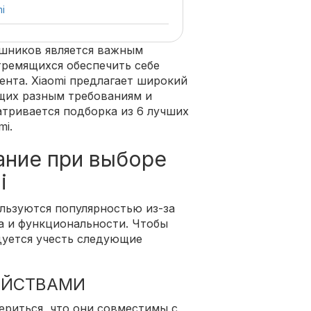
i
шников является важным
тремящихся обеспечить себе
нта. Xiaomi предлагает широкий
щих разным требованиям и
атривается подборка из 6 лучших
i.
ание при выборе
i
льзуются популярностью из-за
ва и функциональности. Чтобы
уется учесть следующие
ОЙСТВАМИ
риться, что они совместимы с