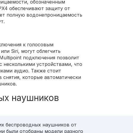
ицаемости, обозначенным
IPX4 обеспечивают защиту от
вает полную водонепроницаемость
т.
ключения к голосовым
или Siri, могут облегчить
ultipoint подключения позволит
с несколькими устройствами, что
ками аудио. Также стоит
в снятия, которые автоматически
шников.
ых наушников
их беспроводных наушников от
ии были отобраны модели разного