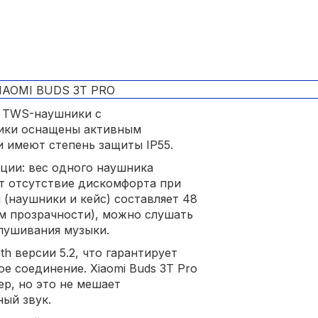
е TWS-наушники с
ники оснащены активным
 имеют степень защиты IP55.
ции: вес одного наушника
ает отсутствие дискомфорта при
 (наушники и кейс) составляет 48
жим прозрачности), можно слушать
лушивания музыки.
h версии 5.2, что гарантирует
е соединение. Xiaomi Buds 3T Pro
р, но это не мешает
ый звук.