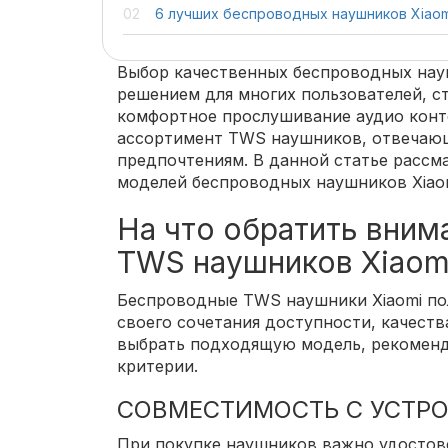
6 лучших беспроводных наушников Xiaom
Выбор качественных беспроводных нау
решением для многих пользователей, с
комфортное прослушивание аудио конте
ассортимент TWS наушников, отвечаю
предпочтениям. В данной статье рассм
моделей беспроводных наушников Xiaom
На что обратить вним
TWS наушников Xiaom
Беспроводные TWS наушники Xiaomi по
своего сочетания доступности, качест
выбрать подходящую модель, рекоменд
критерии.
СОВМЕСТИМОСТЬ С УСТР
При покупке наушников важно удостове