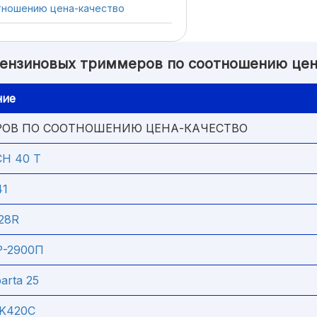
тношению цена-качество
бензиновых триммеров по соотношению цен
ние
РОВ ПО СООТНОШЕНИЮ ЦЕНА-КАЧЕСТВО
CH 40 T
41
28R
Р-2900П
arta 25
K420C