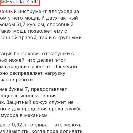
венный инструмент для ухода за
том у него мощный двухтактный
ъемом 51,7 куб. см, способный
Такая мощь позволяет ему с
азонной травой, так и с крупными
ация бензокосы: от катушки с
ых ножей, что делает этот
 в садовых работах. Плечевой
рно распределяет нагрузку,
часов работы.
рме буквы Т, предоставляет
роцессе использования
ах. Защитный кожух служит не
 но и для продления срока службы
мусора в механизм.
го 0,92 л топлива, – это мелочь,
мя заметить, когда пора доливать