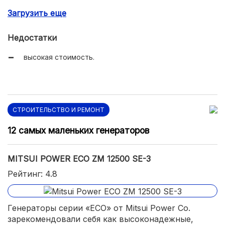
автоматическая защита от падения уровня масла;
Загрузить еще
увеличенное время автономной работы за счет
вместительного топливного бака;
Недостатки
прочная стальная рама;
высокая стоимость.
возможность выбора между однофазным и
трехфазным током.
СТРОИТЕЛЬСТВО И РЕМОНТ
12 самых маленьких генераторов
MITSUI POWER ECO ZM 12500 SE-3
Рейтинг: 4.8
Генераторы серии «ECO» от Mitsui Power Co.
зарекомендовали себя как высоконадежные,