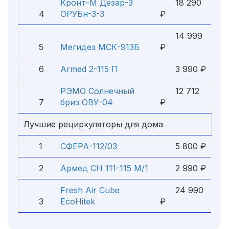
Кронт-М Дезар-3
18 290
4
ОРУБн-3-3
₽
14 999
5
Мегидез МСК-913Б
₽
6
Armed 2-115 П
3 990 ₽
РЭМО Солнечный
12 712
7
бриз ОВУ-04
₽
Лучшие рециркуляторы для дома
1
СФЕРА-112/03
5 800 ₽
2
Армед СН 111-115 М/1
2 990 ₽
Fresh Air Cube
24 990
3
EcoHitek
₽