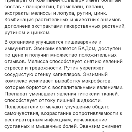
Препарат от компании «Эвалар» имеет богатый
состав - панкреатин, бромелайн, папаин,
экстракты мелиссы и лопуха, рутин, цинк.
Комбинация растительных и животных энзимов
дополнена экстрактами лекарственных растений,
рутином и цинком.
В организме улучшается пищеварение и
иммунитет. Эвензим является БАДом, доступен
по цене и получил множество положительных
отзывов. Мелисса способствует снятию явлений
стресса и тревожности. Рутин укрепляет
сосудистую стенку капилляров. Энзимный
комплекс усиливает выработку макрофагов,
которые борются с воспалительными явлениями.
Препарат уменьшает явления гипоксии тканей,
способствует оттоку лишней жидкости.
Пользователи отмечают улучшение общего
самочувствия, возрастание сопротивляемости к
респираторным инфекциям, исчезновение
суставных и мышечных болей. Эвензим снимает