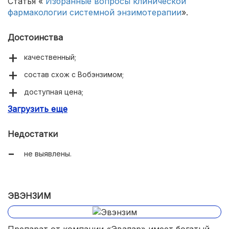
Статья «
Избранные вопросы клинической
фармакологии системной энзимотерапии
».
Достоинства
качественный;
состав схож с Вобэнзимом;
доступная цена;
Загрузить еще
общеукрепляющее действие.
Недостатки
не выявлены.
ЭВЭНЗИМ