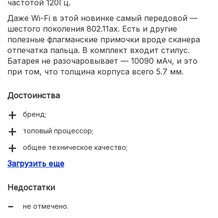
частотой 120Гц.
Даже Wi-Fi в этой новинке самый передовой —
шестого поколения 802.11ax. Есть и другие
полезные флагманские примочки вроде сканера
отпечатка пальца. В комплект входит стилус.
Батарея не разочаровывает — 10090 мАч, и это
при том, что толщина корпуса всего 5.7 мм.
Достоинства
бренд;
топовый процессор;
общее техническое качество;
Загрузить еще
корпус из армированного алюминия;
гнездо для microSD;
Недостатки
экран Super AMOLED;
не отмечено.
повышенное разрешение;