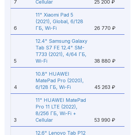
7
Cellular
25 200 ₽
11" Xiaomi Pad 5
(2021), Global, 6/128
6
ГБ, Wi-Fi
26 770 ₽
12.4" Samsung Galaxy
Tab S7 FE 12.4" SM-
T733 (2021), 4/64 ГБ,
5
Wi-Fi
38 880 ₽
10.8" HUAWEI
MatePad Pro (2020),
4
6/128 ГБ, Wi-Fi
45 263 ₽
11" HUAWEI MatePad
Pro 11 LTE (2022),
8/256 ГБ, Wi-Fi +
3
Cellular
53 990 ₽
12.6" Lenovo Tab P12