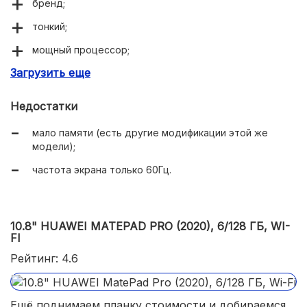
бренд;
тонкий;
мощный процессор;
Загрузить еще
качественная матрица;
стилус S Pen в комплекте;
Недостатки
металлический корпус.
мало памяти (есть другие модификации этой же
модели);
частота экрана только 60Гц.
10.8" HUAWEI MATEPAD PRO (2020), 6/128 ГБ, WI-
FI
Рейтинг: 4.6
Ещё поднимаем планку стоимости и добираемся,