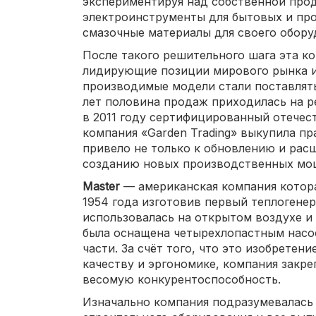
экспериментируя над собственной прод
электроинструменты для бытовых и пр
смазочные материалы для своего обору
После такого решительного шага эта к
лидирующие позиции мирового рынка и 
производимые модели стали поставлять
лет половина продаж приходилась на р
в 2011 году сертифицированный отечес
компания «Garden Trading» выкупила пр
привело не только к обновлению и рас
созданию новых производственных мо
Master
— американская компания котора
1954 года изготовив первый теплогенер
использовалась на открытом воздухе и 
была оснащена четырехлопастным насо
части. За счёт того, что это изобретен
качеству и эргономике, компания закре
весомую конкурентоспособность.
Изначально компания подразумевалась