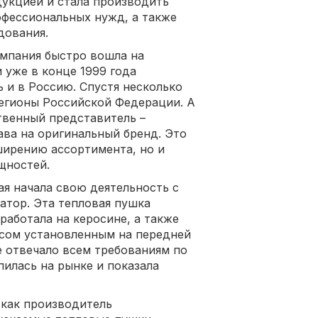
укцией и стала производить
офессиональных нужд, а также
дования.
омпания быстро вошла на
уже в конце 1999 года
 и в Россию. Спустя несколько
егионы Российской Федерации. А
твенный представитель –
ава на оригинальный бренд. Это
ширению ассортимента, но и
щностей.
я начала свою деятельность с
атор. Эта тепловая пушка
работала на керосине, а также
сом установленным на передней
ие отвечало всем требованиям по
пилась на рынке и показала
 как производитель