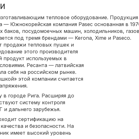
и
зготавливающим тепловое оборудование. Продукция 
а — Южнокорейская компания Pasec основанная в 1970
х баков, посудомоечных машин, холодильников, газов
ется под тремя брендами — Kerona, Xime и Paseco.
ёт продажи тепловых пушек и
удование этого производителя
й продукт используемых в
словиями. Ресанта — латвийская
ла себя на российском рынке.
ишкой» этой компании считается
апряжения.
у в городе Рига. Расширяя до
ствуют систему контроля
 и дальнего зарубежья.
оходит сертификацию на
качества и безопасности. На
ник имеет высокий уровень