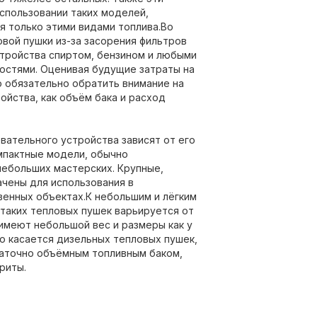
использовании таких моделей,
я только этими видами топлива.Во
вой пушки из-за засорения фильтров
стройства спиртом, бензином и любыми
стями. Оценивая будущие затраты на
о обязательно обратить внимание на
ойства, как объём бака и расход
вательного устройства зависят от его
омпактные модели, обычно
 небольших мастерских. Крупные,
чены для использования в
венных объектах.К небольшим и лёгким
таких тепловых пушек варьируется от
 имеют небольшой вес и размеры как у
то касается дизельных тепловых пушек,
таточно объёмным топливным баком,
риты.