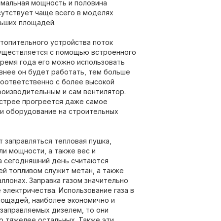
имальная мощность и половина
сутствует чаще всего в моделях
ьших площадей.
топительного устройства поток
уществляется с помощью встроенного
время года его можно использовать
внее он будет работать, тем больше
Соответственно с более высокой
оизводительным и сам вентилятор.
ыстрее прогреется даже самое
и оборудование на строительных
т заправляться тепловая пушка,
ли мощности, а также вес и
а сегодняшний день считаются
ей топливом служит метан, а также
аллонах. Заправка газом значительно
 электричества. Использование газа в
лощадей, наиболее экономично и
 заправляемых дизелем, то они
о тяжелее остальных. Также эти