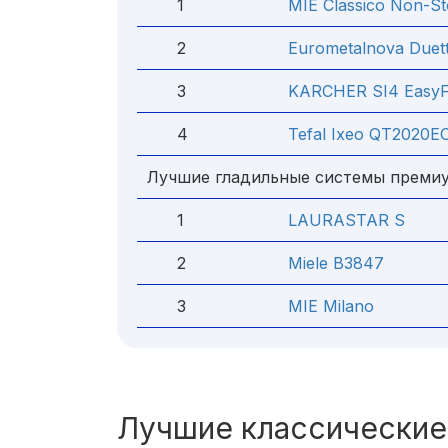
1
MIE Classico Non-S
2
Eurometalnova Duett
3
KARCHER SI4 EasyFi
4
Tefal Ixeo QT2020
Лучшие гладильные системы премиу
1
LAURASTAR S
2
Miele B3847
3
MIE Milano
Лучшие классические