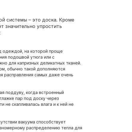
ой системы – это доска. Кроме
т значительно упростить
:
д одеждой, на которой проще
ания подошвой утюга или с
но для капризных деликатных тканей.
ом, обычно такой дополняются
ля расправления самых даже очень
ная поддуву, когда встроенный
глажке пар под доску через
 не скапливалась влага и к ней не
утствии вакуума способствует
авномерному распределению тепла для