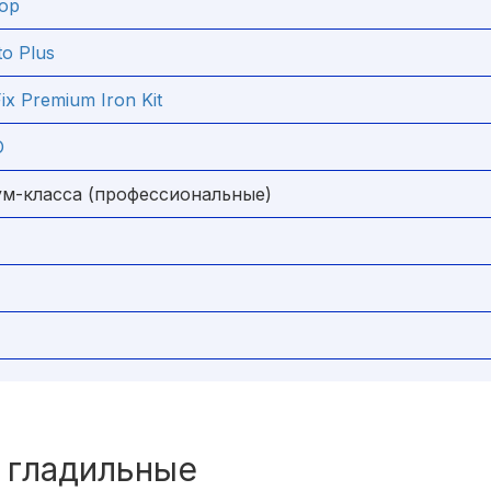
top
o Plus
x Premium Iron Kit
EO
м-класса (профессиональные)
 гладильные