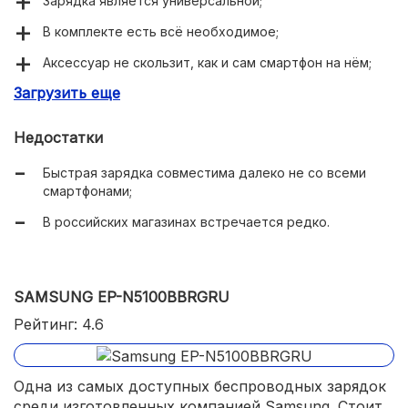
Зарядка является универсальной;
В комплекте есть всё необходимое;
Аксессуар не скользит, как и сам смартфон на нём;
Загрузить еще
В составе изделия имеются магниты;
Легко взять с собой — много места в сумке или
Недостатки
рюкзаке не займёт;
Быстрая зарядка совместима далеко не со всеми
Стоимость нельзя назвать запредельной;
смартфонами;
Долгий срок службы.
В российских магазинах встречается редко.
SAMSUNG EP-N5100BBRGRU
Рейтинг: 4.6
Одна из самых доступных беспроводных зарядок
среди изготовленных компанией Samsung. Стоит