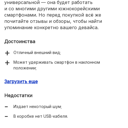
универсальной — она будет работать
и со многими другими южнокорейскими
смартфонами. Но перед покупкой всё же
почитайте отзывы и обзоры, чтобы найти
упоминание конкретно вашего девайса.
Достоинства
Отличный внешний вид;
Может удерживать смартфон в наклонном
положении;
Имеется переходник с micro-USB на USB Type-C;
Загрузить еще
Поддерживается быстрая зарядка;
Недостатки
Подходит для многих смартфонов Samsung;
Издает некоторый шум;
Устройство распространено во многих российских
магазинах;
В коробке нет USB-кабеля.
Стоимость не превышает 5 тыс. руб.