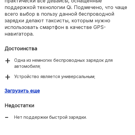
практически все девайсы, оснащенные
поддержкой технологии Qi. Подмечено, что чаще
всего выбор в пользу данной беспроводной
зарядки делают таксисты, которым нужно
использовать смартфон в качестве GPS-
навигатора.
Достоинства
Одна из немногих беспроводных зарядок для
автомобиля;
Устройство является универсальным;
Смартфон практически не скользит;
Загрузить еще
Очень низкая стоимость;
Недостатки
Надежная конструкция;
Нет поддержки быстрой зарядки.
Пара креплений в комплекте;
Есть во многих российских магазинах;