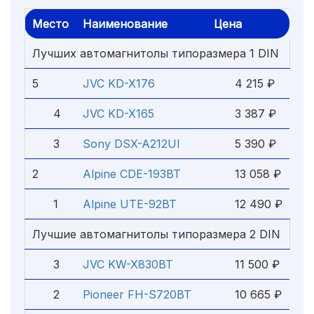
Место
Наименование
Цена
Лучших автомагнитолы типоразмера 1 DIN
5
JVC KD-X176
4 215 ₽
4
JVC KD-X165
3 387 ₽
3
Sony DSX-A212UI
5 390 ₽
2
Alpine CDE-193BT
13 058 ₽
1
Alpine UTE-92BT
12 490 ₽
Лучшие автомагнитолы типоразмера 2 DIN
3
JVC KW-X830BT
11 500 ₽
2
Pioneer FH-S720BT
10 665 ₽