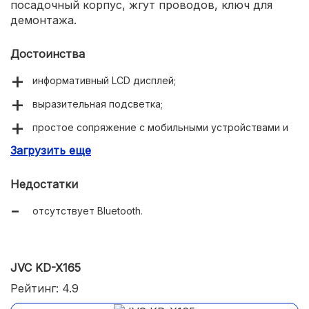
посадочный корпус, жгут проводов, ключ для
демонтажа.
Достоинства
информативный LCD дисплей;
выразительная подсветка;
простое сопряжение с мобильными устройствами и
планшетами;
Загрузить еще
разъёмы USB, AUX;
Недостатки
цифровой тюнер;
отсутствует Bluetooth.
подавление радиопомех;
функция сохранения настроек;
съёмная фронтальная часть магнитолы.
JVC KD-X165
Рейтинг: 4.9