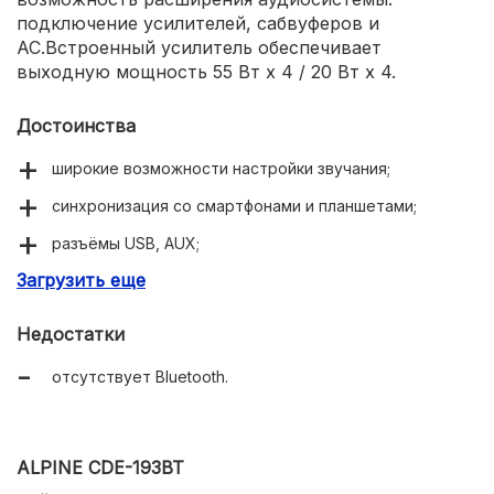
подключение усилителей, сабвуферов и
АС.Встроенный усилитель обеспечивает
выходную мощность 55 Вт x 4 / 20 Вт x 4.
Достоинства
широкие возможности настройки звучания;
синхронизация со смартфонами и планшетами;
разъёмы USB, AUX;
Загрузить еще
FM тюнер;
режим Extra Bass;
Недостатки
технология ZAPPIN;
отсутствует Bluetooth.
удобный отсек-кармашек Smart для подключения
устройств.
ALPINE CDE-193BT