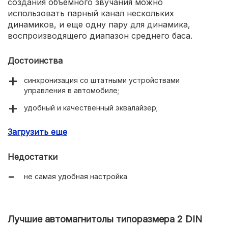
создания объемного звучания можно
использовать парный канал нескольких
динамиков, и еще одну пару для динамика,
воспроизводящего диапазон среднего баса.
Достоинства
синхронизация со штатными устройствами
управления в автомобиле;
удобный и качественный эквалайзер;
синхронизация с портативными устройствами;
Загрузить еще
Bluetooth модуль;
Недостатки
USB-порт с поддержкой прямой синхронизации;
не самая удобная настройка.
функция hands-free.
Лучшие автомагнитолы типоразмера 2 DIN