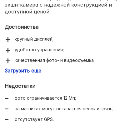
экшн-камера с надежной конструкцией и
доступной ценой.
Достоинства
крупный дисплей;
удобство управления;
качественная фото- и видеосъемка;
Загрузить еще
адекватная цена;
хорошая автономность;
Недостатки
эффективная влагозащита корпуса;
фото ограничивается 12 Мп;
продуманная система крепления с магнитом;
на магнитах могут оставаться песок и грязь;
большое количество пресетов;
отсутствует GPS.
опция предварительного просмотра в онлайн-
режиме;