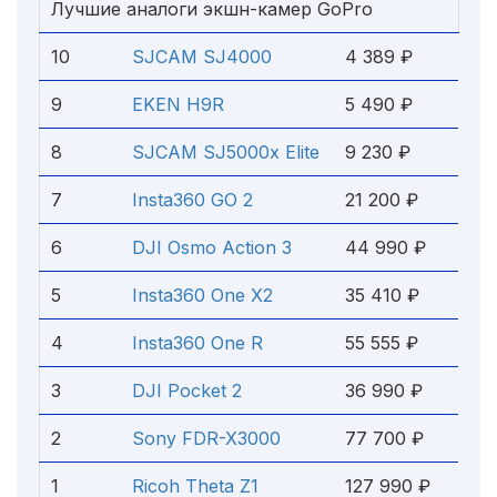
Лучшие аналоги экшн-камер GoPro
10
SJCAM SJ4000
4 389 ₽
9
EKEN H9R
5 490 ₽
8
SJCAM SJ5000x Elite
9 230 ₽
7
Insta360 GO 2
21 200 ₽
6
DJI Osmo Action 3
44 990 ₽
5
Insta360 One X2
35 410 ₽
4
Insta360 One R
55 555 ₽
3
DJI Pocket 2
36 990 ₽
2
Sony FDR-X3000
77 700 ₽
1
Ricoh Theta Z1
127 990 ₽