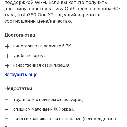
поддержкой Wi-Fi. Если вы хотите получить
достойную альтернативу GoPro для создания 3D-
тура, Insta360 One X2 – лучший вариант в
соотношении цена/качество.
Достоинства
видеозапись в формате 5,7K;
удобный корпус;
качественная стабилизация;
Загрузить еще
длительная работа в автономном режиме;
поддержка AquaVision;
Недостатки
качественная конструкция;
трудности с поиском аксессуаров;
небольшой вес;
слишком маленький ЖК-экран;
чистый звук;
линзы не защищаются от царапин (рекомендовано
возможность погружения на глубину до 10 м;
приобрести защитные стекла).