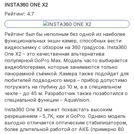
3 режима стабилизации для 4K-формата;
INSTA360 ONE X2
в чехле несколько портов для MicroSD-карт;
Рейтинг: 4.7
кейс может выполнять функции повербанка.
Рейтинг был бы неполным без одной из наиболее
функциональных экшн-камер, способных вести
видеосъемку с обзором на 360 градусов. Insta360
One X2 – это качественная альтернатива
популярной GoPro Max. Модель часто выбирается
видеоблогерами, которые занимаются только
панорамной съёмкой. Камера также подойдет для
любителей подводного мира – прибор допустимо
погружать на глубину до 10 м, а в специальном
чехле - до 45 м. Разработчик также позаботился о
специальной функции – AquaVision.
Insta360 One X2 может похвастать высоким
разрешением – 5,7K, как и GoPro. Однако модель
выгодно отличается оптическим стабилизатором,
более длительной работой от АКБ (примерно 80