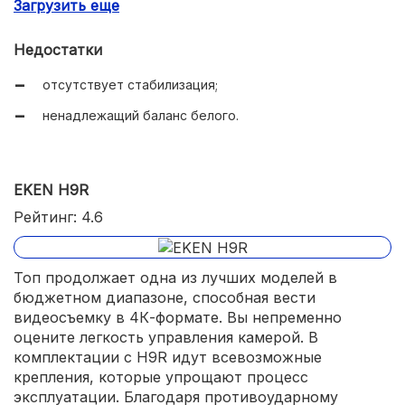
Загрузить еще
удобная Timelapse-съемка;
влагонепроницаемый бокс;
Недостатки
множество креплений;
отсутствует стабилизация;
качественная видеосъемка;
ненадлежащий баланс белого.
отсутствие ошибок во время записи;
систематическое обновление ПО;
EKEN H9R
большой выбор аксессуаров;
Рейтинг: 4.6
экран с высоким разрешением;
съемная АКБ;
Топ продолжает одна из лучших моделей в
производительный процессор.
бюджетном диапазоне, способная вести
видеосъемку в 4К-формате. Вы непременно
оцените легкость управления камерой. В
комплектации с H9R идут всевозможные
крепления, которые упрощают процесс
эксплуатации. Благодаря противоударному