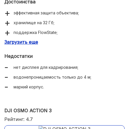
Достоинства
эффективная защита объектива;
хранилище на 32 Гб;
поддержка FlowState;
Загрузить еще
надежная степень влагозащиты (IPX8);
прочное крепление;
Недостатки
легкий вес;
нет дисплея для кадрирования;
компактные размеры;
водонепроницаемость только до 4 м;
разъем Type USB-C;
маркий корпус.
качественная видеосъемка;
наличие оригинального ПО;
DJI OSMO ACTION 3
встроен микрофон;
Рейтинг: 4.7
удобный зарядный кейс.