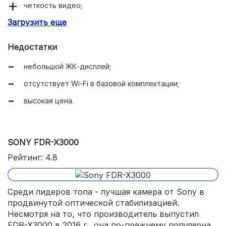
четкость видео;
Загрузить еще
достаточный угол обзора;
поддержка ActiveTrack 3.0;
Недостатки
улучшенный ночной режим;
небольшой ЖК-дисплей;
продуманный редактор ИИ;
отсутствует Wi-Fi в базовой комплектации;
HDR-технология;
высокая цена.
хороший автофокус;
восьмикратный зум;
SONY FDR-X3000
эргономичная рукоятка;
Рейтинг: 4.8
умеренное энергопотребление.
Среди лидеров топа - лучшая камера от Sony в
продвинутой оптической стабилизацией.
Несмотря на то, что производитель выпустил
FDR-X3000 в 2016 г., она по-прежнему популярна.