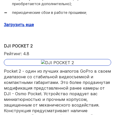
отменная стабилизация;
приобретается дополнительно);
фирменная утилита для обработки;
периодические сбои в работе прошивки;
качественная съемка видео при ярком освещении;
неудобный маленький дисплей.
Загрузить еще
водонепроницаемый корпус;
поддержка microSD-карт (до 1 Тб);
DJI POCKET 2
понятный интерфейс;
Рейтинг: 4.8
стильный внешний вид;
есть USB-порт Type-C.
Pocket 2 - один из лучших аналогов GoPro в своем
диапазоне со стабильной видеосъемкой и
компактными габаритами. Это более продвинутая
модификация представленной ранее камеры от
DJI - Osmo Pocket. Устройство порадует вас
миниатюрностью и прочным корпусом,
защищенным от механического воздействия.
Конструкция предусматривает наличие