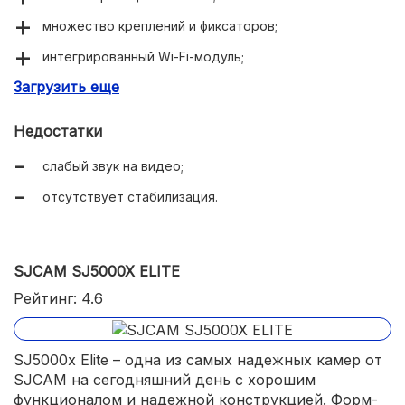
множество креплений и фиксаторов;
интегрированный Wi-Fi-модуль;
Загрузить еще
поддержка стриминг-сервисов Ютуб, Фейсбук;
широкий угол обзора (170 градусов);
Недостатки
объектив можно заменить;
слабый звук на видео;
LCD-экран на 2 дюйма;
отсутствует стабилизация.
встроенный динамик;
качество видео- и фотосъемки;
SJCAM SJ5000X ELITE
есть HDMI-порт;
Рейтинг: 4.6
компактные габариты;
сменная АКБ на 1050 мАч (90 минут видеосъемки);
SJ5000x Elite – одна из самых надежных камер от
доступная цена.
SJCAM на сегодняшний день с хорошим
функционалом и надежной конструкцией. Форм-