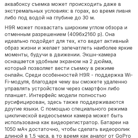
аквабоксу съемка может происходить даже в
экстремальных условиях: в горах, во время ливня
либо под водой на глубине до 30 м.
H9R может похвастать широким углом обзора и
отменным разрешением (4096х2160 p). Она
идеально подойдет для тех, кто ведет активный
образ жизни и желает запечатлеть наиболее яркие
моменты, будучи в движении. Экшн-камера
оснащается удобным экраном на 2 дюйма,
который позволяет вести съемку в режиме
онлайн. Среди особенностей H9R - поддержка Wi-
Fi-модуля, благодаря чему вы сможете удаленно
управлять устройством через смартфон либо
планшет. Интерфейс модели полностью
русифицирован, здесь также поддерживаются
другие языки. С помощью специального режима
циклической видеосъемки камера может быть
использована как видеорегистратор. Батареи на
1050 мАч достаточно, чтобы сделать видеоролик
длиной в 1,5 часа, в то время как аналог от GoPro