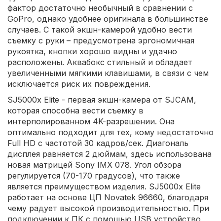
фактор достаточно необычный в сравнении с
GoPro, однако удобнее оригинала в большинстве
случаев. С такой экшн-камерой удобно вести
съемку с руки – предусмотрена эргономичная
рукоятка, кнопки хорошо видны и удачно
расположены. Аквабокс стильный и обладает
увеличенными мягкими клавишами, в связи с чем
исключается риск их повреждения.
SJ5000x Elite - первая экшн-камера от SJCAM,
которая способна вести съемку в
интерполированном 4K-разрешении. Она
оптимально подходит для тех, кому недостаточно
Full HD с частотой 30 кадров/сек. Диагональ
дисплея равняется 2 дюймам, здесь использована
новая матрицей Sony IMX 078. Угол обзора
регулируется (70-170 градусов), что также
является преимуществом изделия. SJ5000x Elite
работает на основе ЦП Nоvatek 96660, благодаря
чему радует высокой производительностью. При
подключении к ПК с помощью USB устройство