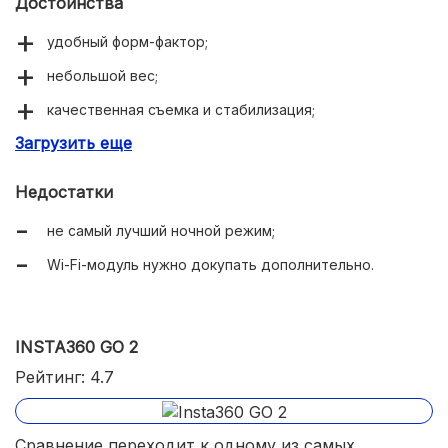
Достоинства
удобный форм-фактор;
небольшой вес;
качественная съемка и стабилизация;
Загрузить еще
информативный дисплей на 2 дюйма;
влагонепроницаемый аквабокс;
Недостатки
специальный колпачок для объектива;
не самый лучший ночной режим;
приятный дизайн;
Wi-Fi-модуль нужно докупать дополнительно.
полезная опция TimeLapse;
возможность видеозаписи при зарядке;
INSTA360 GO 2
HDR-технология;
Рейтинг: 4.7
индикатор движения.
Сравнение переходит к одному из самых