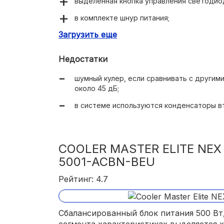
выделенная кнопка управления светодио
в комплекте шнур питания;
Загрузить еще
расширенный выбор разъемов, позволяю
кулеров;
Недостатки
встроенная RGB-подсветка с 15 режимам
шумный кулер, если сравнивать с другими
производитель дает на блок питания 5 ле
около 45 дБ;
в системе используются конденсаторы в
COOLER MASTER ELITE NEX
5001-ACBN-BEU
Рейтинг: 4.7
Сбалансированный блок питания 500 Вт
сегмента характеристиках выделяется