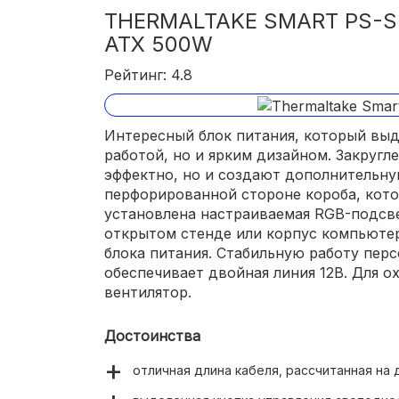
THERMALTAKE SMART PS-
фирменные технологии Active Clamp и Syn
стабильность напряжения (просадка отсу
ATX 500W
Рейтинг: 4.8
Интересный блок питания, который выд
работой, но и ярким дизайном. Закругл
эффектно, но и создают дополнительну
перфорированной стороне короба, кото
установлена настраиваемая RGB-подсве
открытом стенде или корпус компьюте
блока питания. Стабильную работу пер
обеспечивает двойная линия 12В. Для о
вентилятор.
Достоинства
отличная длина кабеля, рассчитанная на 