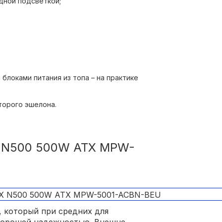
дной подсветкой;
щий подключить несколько HDD,
и иллюминации;
 блоками питания из топа – на практике
т гарантии.
торого эшелона.
 N500 500W ATX MPW-
, который при средних для
 хорошей надежностью. Внешне