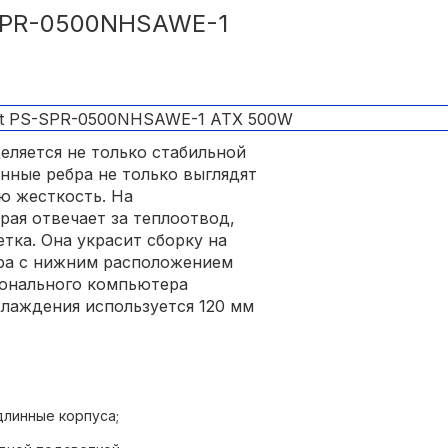
SPR-0500NHSAWE-1
chronous Rectifie, дающие точную
тствует даже при игровой нагрузке).
еляется не только стабильной
енные ребра не только выглядят
ю жесткость. На
рая отвечает за теплоотвод,
тка. Она украсит сборку на
ра с нижним расположением
сонального компьютера
хлаждения используется 120 мм
длинные корпуса;