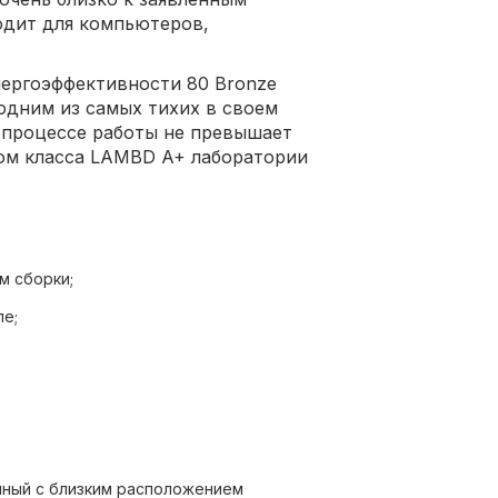
одит для компьютеров,
нергоэффективности 80 Bronze
одним из самых тихих в своем
 процессе работы не превышает
том класса LAMBD A+ лаборатории
м сборки;
пе;
о продувается, обеспечивая
 от нагрузки;
нный с близким расположением