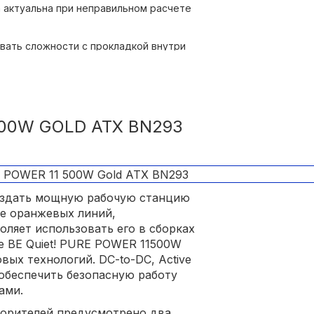
 актуальна при неправильном расчете
нергоэффективность;
вать сложности с прокладкой внутри
500W GOLD ATX BN293
оздать мощную рабочую станцию
де оранжевых линий,
ляет использовать его в сборках
е BE Quiet! PURE POWER 11500W
вых технологий. DC-to-DC, Active
ы обеспечить безопасную работу
ами.
корителей предусмотрено два