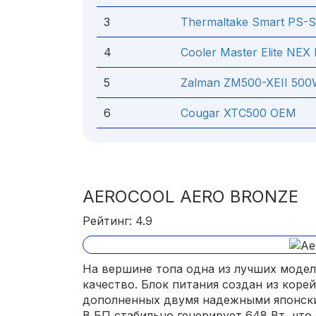
3
Thermaltake Smart PS
4
Cooler Master Elite N
5
Zalman ZM500-XEII 50
6
Cougar XTC500 OEM
AEROCOOL AERO BRONZE
Рейтинг: 4.9
На вершине топа одна из лучших моде
качество. Блок питания создан из кор
дополненных двумя надежными японски
В БП стабильно генерирует 648 Вт, что