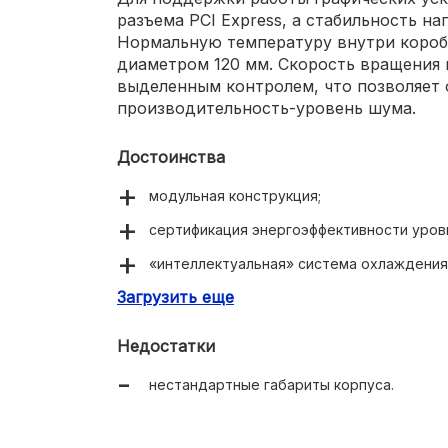
разъема PCI Express, а стабильность на
Нормальную температуру внутри короб
диаметром 120 мм. Скорость вращения
выделенным контролем, что позволяет
производительность-уровень шума.
Достоинства
модульная конструкция;
сертификация энергоэффективности уровня
«интеллектуальная» система охлаждения
Загрузить еще
съемные кабели, что упрощает их проклад
точная регулировка при тяжелых нагрузка
Недостатки
максимальный уровень защиты от внешни
нестандартные габариты корпуса.
низкое энергопотребление;
кабеля защищены мощной оплеткой;