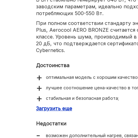
заводским параметрам, идеально подх
потребляющих 500-550 Вт.
При полном соответствии стандарту э
Plus, Aerocool AERO BRONZE считается 
классе. Уровень шума, производимый в
20 дБ, что подтверждается сертифика
Cybernetics.
Достоинства
оптимальная модель с хорошим качество
лучшее соотношение цена-качество в то
стабильная и безопасная работа;
Загрузить еще
плоскость стенки с вентилятором хорош
максимально эффективную продувку;
Недостатки
несколько режимов работы, в зависимости
возможен дополнительный нагрев, связа
немодульная конструкция кабелей;