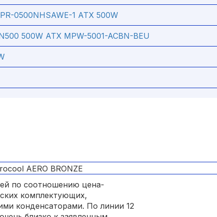
-SPR-0500NHSAWE-1 ATX 500W
EX N500 500W ATX MPW-5001-ACBN-BEU
0W
лей по соотношению цена-
ейских комплектующих,
ми конденсаторами. По линии 12
 очень близко к заявленным