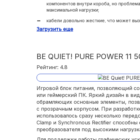
компонентов внутри короба, но проблема
высокий КПД, как результат – отличная э
максимальной нагрузки;
тихая система охлаждения.
кабели довольно жесткие, что может выз
системного блока.
Загрузить еще
BE QUIET! PURE POWER 11 
Рейтинг: 4.8
Игровой блок питания, позволяющий с
или геймерский ПК. Яркий дизайн в ви
обрамляющих основные элементы, позво
с прозрачным корпусом. При разработк
использовалось сразу несколько передо
Clamp и Synchronous Rectifier способн
преобразователя под высокими нагрузк
Для поддержки работы графических ус