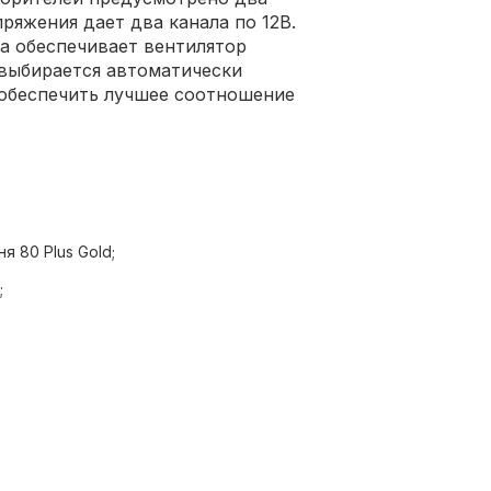
пряжения дает два канала по 12В.
а обеспечивает вентилятор
 выбирается автоматически
 обеспечить лучшее соотношение
 80 Plus Gold;
;
ку, замену;
х;
х негативных факторов;