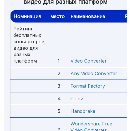
видео для разных платформ
Номинация
место
наименование
Ре
Рейтинг
бесплатных
конвертеров
видео для
разных
платформ
1
Video Converter
5
2
Any Video Converter
4
3
Format Factory
4
4
iConv
4
5
Handbrake
4
Wondershare Free
6
Video Converter
4