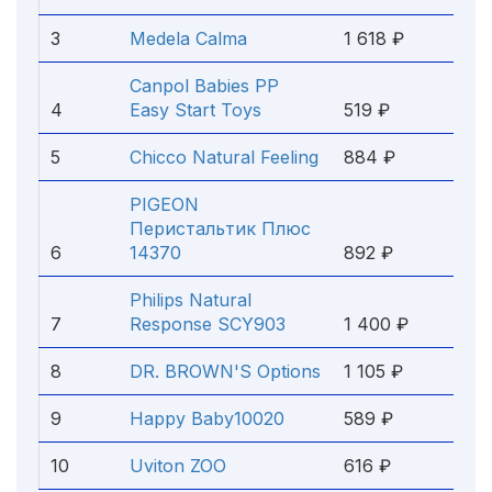
3
Medela Calma
1 618 ₽
Canpol Babies PP
4
Easy Start Toys
519 ₽
5
Chicco Natural Feeling
884 ₽
PIGEON
Перистальтик Плюс
6
14370
892 ₽
Philips Natural
7
Response SCY903
1 400 ₽
8
DR. BROWN'S Options
1 105 ₽
9
Happy Baby10020
589 ₽
10
Uviton ZOO
616 ₽