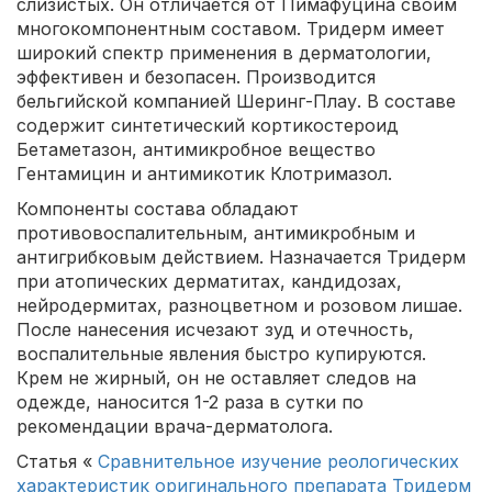
слизистых. Он отличается от Пимафуцина своим
многокомпонентным составом. Тридерм имеет
широкий спектр применения в дерматологии,
эффективен и безопасен. Производится
бельгийской компанией Шеринг-Плау. В составе
содержит синтетический кортикостероид
Бетаметазон, антимикробное вещество
Гентамицин и антимикотик Клотримазол.
Компоненты состава обладают
противовоспалительным, антимикробным и
антигрибковым действием. Назначается Тридерм
при атопических дерматитах, кандидозах,
нейродермитах, разноцветном и розовом лишае.
После нанесения исчезают зуд и отечность,
воспалительные явления быстро купируются.
Крем не жирный, он не оставляет следов на
одежде, наносится 1-2 раза в сутки по
рекомендации врача-дерматолога.
Статья «
Сравнительное изучение реологических
характеристик оригинального препарата Тридерм