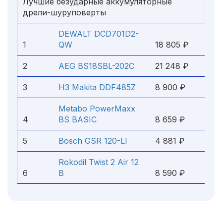
Лучшие безударные аккумуляторные
дрели-шуруповерты
DEWALT DCD701D2-
1
QW
18 805 ₽
2
AEG BS18SBL-202C
21 248 ₽
3
Н3 Makita DDF485Z
8 900 ₽
Metabo PowerMaxx
4
BS BASIC
8 659 ₽
5
Bosch GSR 120-LI
4 881 ₽
Rokodil Twist 2 Air 12
6
В
8 590 ₽