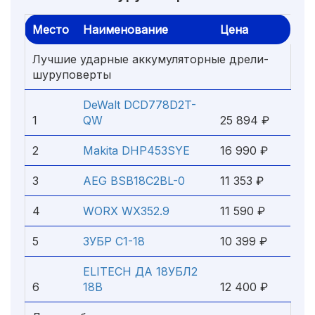
Место
Наименование
Цена
Лучшие ударные аккумуляторные дрели-
шуруповерты
DeWalt DCD778D2T-
1
QW
25 894 ₽
2
Makita DHP453SYE
16 990 ₽
3
AEG BSB18C2BL-0
11 353 ₽
4
WORX WX352.9
11 590 ₽
5
ЗУБР С1-18
10 399 ₽
ELITECH ДА 18УБЛ2
6
18В
12 400 ₽