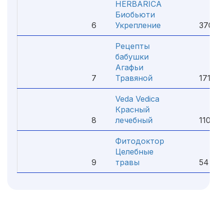
HERBARICA
Биобьюти
6
Укрепление
370 
Рецепты
бабушки
Агафьи
7
Травяной
171 
Veda Vedica
Красный
8
лечебный
110 
Фитодоктор
Целебные
9
травы
54 ₽