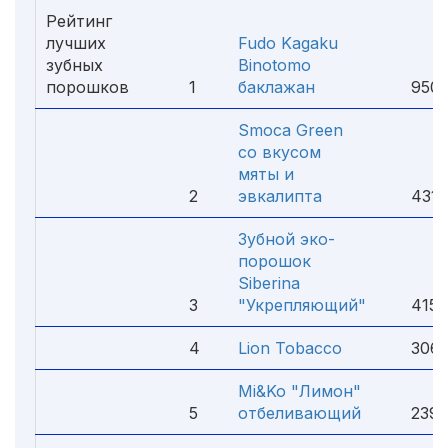
Рейтинг
лучших
Fudo Kagaku
зубных
Binotomo
порошков
1
баклажан
950 
Smoca Green
со вкусом
мяты и
2
эвкалипта
431 
Зубной эко-
порошок
Siberina
3
"Укрепляющий"
415 
4
Lion Tobacco
306 
Mi&Ko "Лимон"
5
отбеливающий
239 