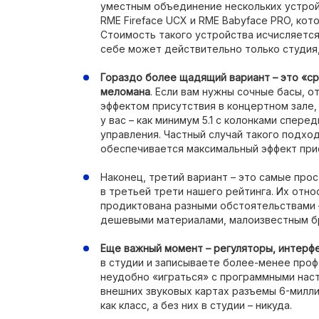
уместным объединение нескольких устрой
RME Fireface UCX и RME Babyface PRO, ко
Стоимость такого устройства исчисляется
себе может действительно только студия,
Гораздо более щадящий вариант – это «ср
меломана
. Если вам нужны сочные басы, о
эффектом присутствия в концертном зале,
у вас – как минимум 5.1 с колонками спере
управления. Частный случай такого подход
обеспечивается максимальный эффект при
Наконец, третий вариант – это самые пр
в третьей трети нашего рейтинга. Их отн
продиктована разными обстоятельствами 
дешевыми материалами, малоизвестным бре
Еще важный момент – регуляторы, интерф
в студии и записываете более-менее проф
неудобно «играться» с программными наст
внешних звуковых картах разъемы 6-милли
как класс, а без них в студии – никуда.