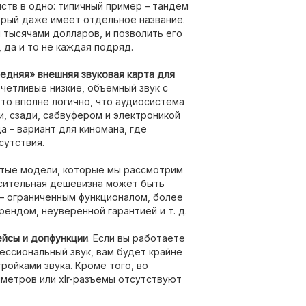
ств в одно: типичный пример – тандем
торый даже имеет отдельное название.
 тысячами долларов, и позволить его
 да и то не каждая подряд.
едняя» внешняя звуковая карта для
тчетливые низкие, объемный звук с
 то вполне логично, что аудиосистема
ди, сзади, сабвуфером и электроникой
а – вариант для киномана, где
сутствия.
остые модели, которые мы рассмотрим
осительная дешевизна может быть
– ограниченным функционалом, более
ндом, неуверенной гарантией и т. д.
ейсы и допфункции
. Если вы работаете
ессиональный звук, вам будет крайне
ройками звука. Кроме того, во
метров или xlr-разъемы отсутствуют