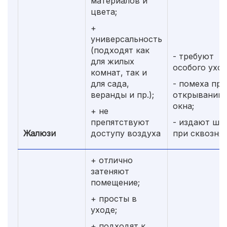
материалов и
цвета;
+
универсальность
(подходят как
- требуют
для жилых
особого уход
комнат, так и
для сада,
- помеха при
веранды и пр.);
открывании
окна;
+ не
препятствуют
- издают шу
Жалюзи
доступу воздуха
при сквозня
+ отлично
затеняют
помещение;
+ просты в
уходе;
+ подходят к