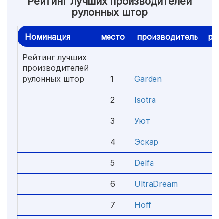
Рейтинг лучших производителей
рулонных штор
Номинация
место
производитель
ре
Рейтинг лучших
производителей
рулонных штор
1
Garden
4
2
Isotra
4
3
Уют
4
4
Эскар
4
5
Delfa
4
6
UltraDream
4
7
Hoff
4