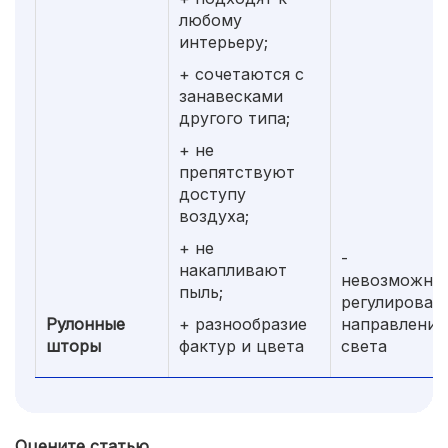
любому
интерьеру;
+ сочетаются с
занавесками
другого типа;
+ не
препятствуют
доступу
воздуха;
+ не
-
накапливают
невозможно
пыль;
регулироват
Рулонные
+ разнообразие
направление
шторы
фактур и цвета
света
Оцените статью