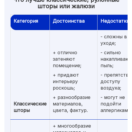
шторы или жалюзи
Категория
Достоинства
Недостатки
- сложны в
уходе;
+ отлично
- сильно
затеняют
накапливаю
помещение;
пыль;
+ придают
- препятств
интерьеру
доступу
роскошь;
воздуха;
+ разнообразие
- могут не
Классические
материалов,
подойти
шторы
цвета, фактур.
аллергикам
+ многообразие