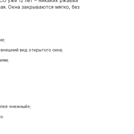
O уже 12 лет – никаких ржавых
ая. Окна закрываются мягко, без
ки;
 внешний вид открытого окна;
иям;
олее «нежный»;
о.