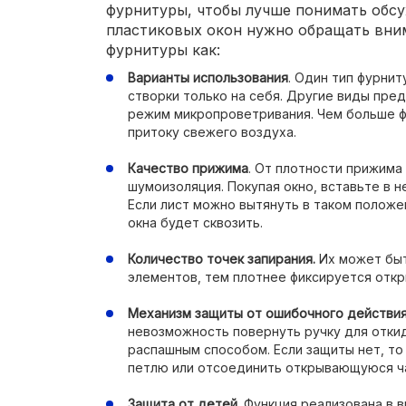
фурнитуры, чтобы лучше понимать обс
пластиковых окон нужно обращать вни
фурнитуры как:
Варианты использования
. Один тип фурни
створки только на себя. Другие виды пре
режим микропроветривания. Чем больше ф
притоку свежего воздуха.
Качество прижима
. От плотности прижима 
шумоизоляция. Покупая окно, вставьте в не
Если лист можно вытянуть в таком положен
окна будет сквозить.
Количество точек запирания.
Их может быть
элементов, тем плотнее фиксируется отк
Механизм защиты от ошибочного действия
невозможность повернуть ручку для откид
распашным способом. Если защиты нет, то
петлю или отсоединить открывающуюся ч
Защита от детей.
Функция реализована в в