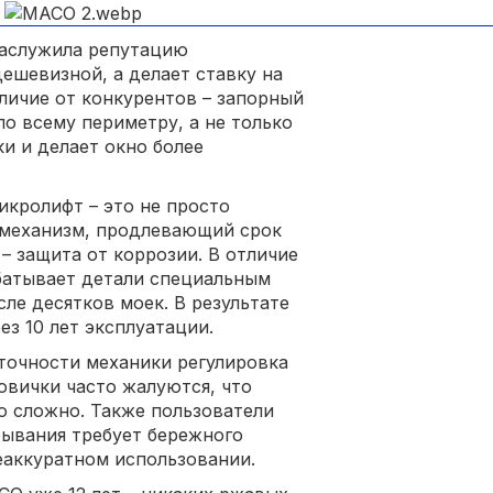
заслужила репутацию
дешевизной, а делает ставку на
личие от конкурентов – запорный
о всему периметру, а не только
ки и делает окно более
икролифт – это не просто
 механизм, продлевающий срок
– защита от коррозии. В отличие
батывает детали специальным
ле десятков моек. В результате
ез 10 лет эксплуатации.
 точности механики регулировка
овички часто жалуются, что
о сложно. Также пользователи
рывания требует бережного
еаккуратном использовании.