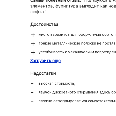
Самый полезный отзыв:
"Пользуюсь MAC
элементов, фурнитура выглядит как нов
люфта."
Достоинства
много вариантов для оформления форточ
тонкие металлические полоски не портят
устойчивость к механическим поврежден
Загрузить еще
есть варианты с 6-ю точками прижима.
Недостатки
высокая стоимость;
язычок дискретного открывания здесь б
сложно отрегулироваться самостоятельн