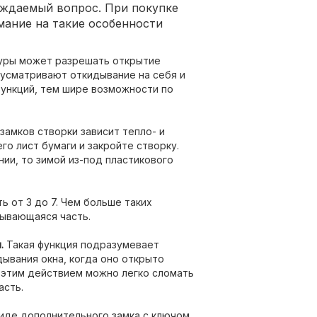
уждаемый вопрос. При покупке
мание на такие особенности
туры может разрешать открытие
дусматривают откидывание на себя и
ункций, тем шире возможности по
замков створки зависит тепло- и
го лист бумаги и закройте створку.
ии, то зимой из-под пластикового
 от 3 до 7. Чем больше таких
рывающаяся часть.
.
Такая функция подразумевает
ывания окна, когда оно открыто
 этим действием можно легко сломать
асть.
иде дополнительного замка с ключом