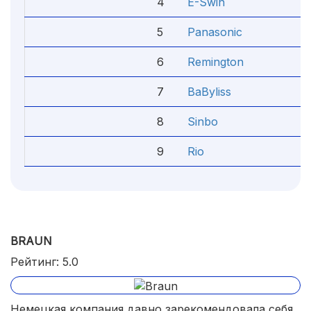
4
E-Swin
4.
5
Panasonic
4.
6
Remington
4.
7
BaByliss
4
8
Sinbo
4.
9
Rio
4.
BRAUN
Рейтинг: 5.0
Немецкая компания давно зарекомендовала себя