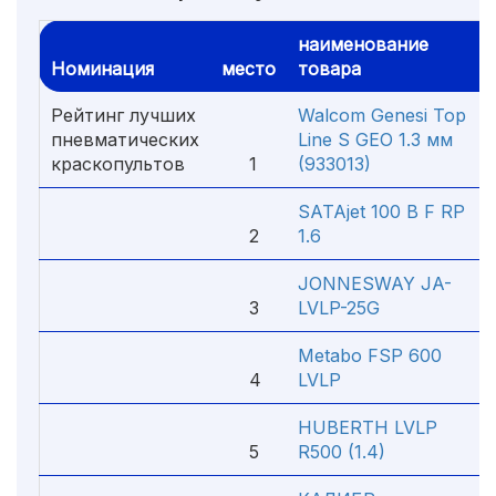
наименование
Номинация
место
товара
Рейтинг лучших
Walcom Genesi Top
пневматических
Line S GEO 1.3 мм
краскопультов
1
(933013)
SATAjet 100 B F RP
2
1.6
JONNESWAY JA-
3
LVLP-25G
Metabo FSP 600
4
LVLP
HUBERTH LVLP
5
R500 (1.4)