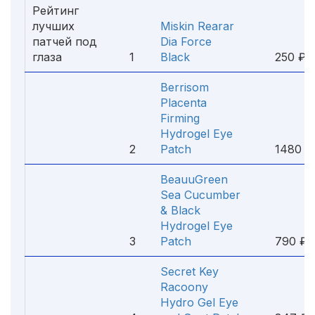
Рейтинг
лучших
Miskin Rearar
патчей под
Dia Force
глаза
1
Black
250 ₽
Berrisom
Placenta
Firming
Hydrogel Eye
2
Patch
1480 ₽
BeauuGreen
Sea Cucumber
& Black
Hydrogel Eye
3
Patch
790 ₽
Secret Key
Racoony
Hydro Gel Eye