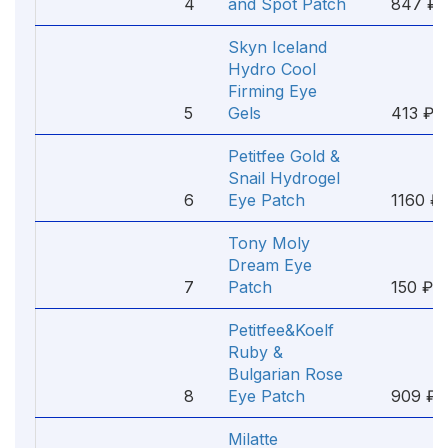
4
and Spot Patch
847 ₽
Skyn Iceland
Hydro Cool
Firming Eye
5
Gels
413 ₽
Petitfee Gold &
Snail Hydrogel
6
Eye Patch
1160 ₽
Tony Moly
Dream Eye
7
Patch
150 ₽
Petitfee&Koelf
Ruby &
Bulgarian Rose
8
Eye Patch
909 ₽
Milatte