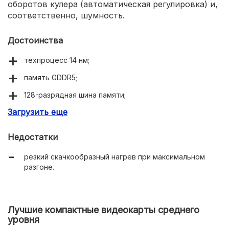
оборотов кулера (автоматическая регулировка) и,
соответственно, шумность.
Достоинства
техпроцесс 14 нм;
память GDDR5;
128-разрядная шина памяти;
Загрузить еще
подключение трёх мониторов одновременно;
максимальное разрешение — 7680x4320;
Недостатки
тихая работа, кроме пикового разгона.
резкий скачкообразный нагрев при максимальном
разгоне.
Лучшие компактные видеокарты среднего
уровня