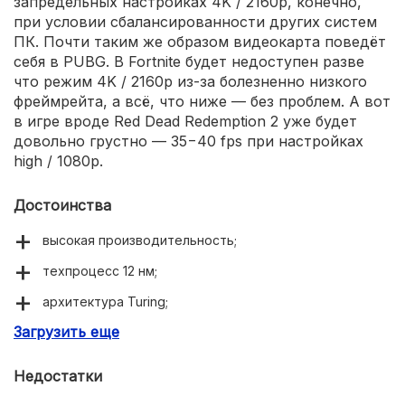
запредельных настройках 4K / 2160p, конечно,
при условии сбалансированности других систем
ПК. Почти таким же образом видеокарта поведёт
себя в PUBG. В Fortnite будет недоступен разве
что режим 4K / 2160p из-за болезненно низкого
фреймрейта, а всё, что ниже — без проблем. А вот
в игре вроде Red Dead Redemption 2 уже будет
довольно грустно — 35−40 fps при настройках
high / 1080p.
Достоинства
высокая производительность;
техпроцесс 12 нм;
архитектура Turing;
Загрузить еще
память GDDR6;
высокая частота памяти;
Недостатки
достаточно тихая работа.