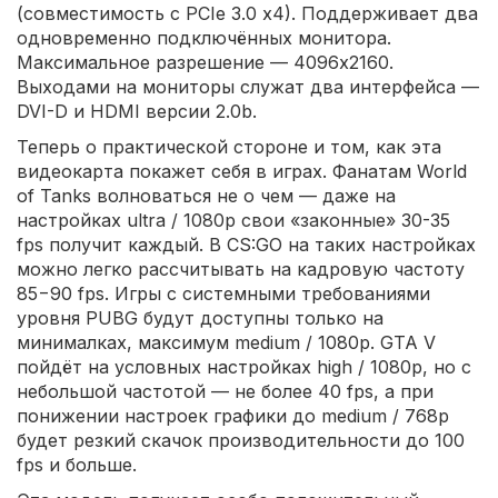
(совместимость с PCIe 3.0 x4). Поддерживает два
одновременно подключённых монитора.
Максимальное разрешение — 4096x2160.
Выходами на мониторы служат два интерфейса —
DVI-D и HDMI версии 2.0b.
Теперь о практической стороне и том, как эта
видеокарта покажет себя в играх. Фанатам World
of Tanks волноваться не о чем — даже на
настройках ultra / 1080p свои «законные» 30-35
fps получит каждый. В CS:GO на таких настройках
можно легко рассчитывать на кадровую частоту
85−90 fps. Игры с системными требованиями
уровня PUBG будут доступны только на
минималках, максимум medium / 1080p. GTA V
пойдёт на условных настройках high / 1080p, но с
небольшой частотой — не более 40 fps, а при
понижении настроек графики до medium / 768p
будет резкий скачок производительности до 100
fps и больше.