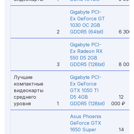
Gigabyte PCI-
Ex GeForce GT
1030 OC 2GB
2
GDDR5 (64bit)
6 300 
Gigabyte PCI-
Ex Radeon RX
550 D5 2GB
3
GDDR5 (128bit)
8 000 
Лучшие
Gigabyte PCI-
компактные
Ex GeForce
видеокарты
GTX 1050 TI
среднего
D5 4GB
12
уровня
1
GDDR5 (128bit)
000 ₽
Asus Phoenix
GeForce GTX
1650 Super
14