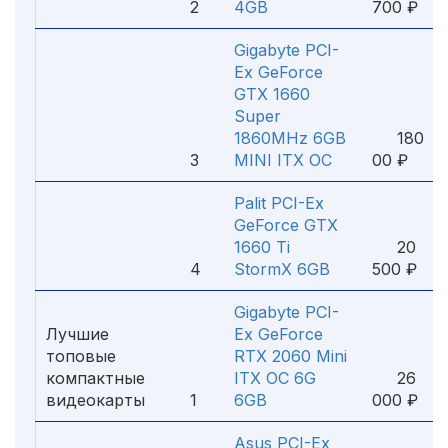
2
4GB
700 ₽
Gigabyte PCI-
Ex GeForce
GTX 1660
Super
1860MHz 6GB
180
3
MINI ITX OC
00 ₽
Palit PCI-Ex
GeForce GTX
1660 Ti
20
4
StormX 6GB
500 ₽
Gigabyte PCI-
Лучшие
Ex GeForce
топовые
RTX 2060 Mini
компактные
ITX OC 6G
26
видеокарты
1
6GB
000 ₽
Asus PCI-Ex