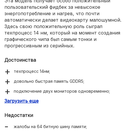
Эта модель получает особо положительный
пользовательский фидбек за невысокое
энергопотребление и нагрев, что почти
автоматически делает видеокарту малошумной.
Здесь свою положительную роль сыграл
техпроцесс 14 нм, который на момент создания
графического чипа был самым тонки и
прогрессивным из серийных.
Достоинства
техпроцесс 14нм;
довольно быстрая память GDDR5;
подключение двух мониторов одновременно;
Загрузить еще
HDMI 2.0b;
тихая работа;
Недостатки
умеренный нагрев.
жалобы на 64 битную шину памяти;