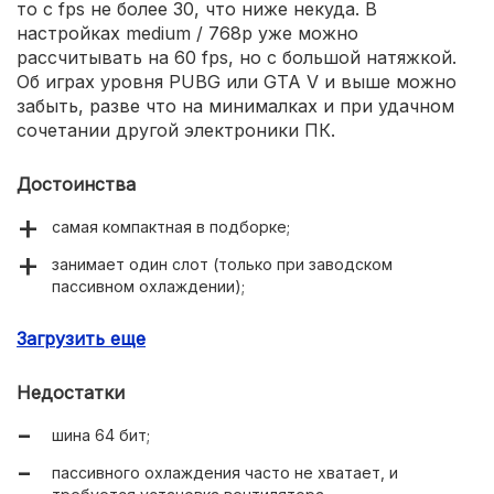
то с fps не более 30, что ниже некуда. В
настройках medium / 768p уже можно
рассчитывать на 60 fps, но с большой натяжкой.
Об играх уровня PUBG или GTA V и выше можно
забыть, разве что на минималках и при удачном
сочетании другой электроники ПК.
Достоинства
самая компактная в подборке;
занимает один слот (только при заводском
пассивном охлаждении);
подключение двух мониторов одновременно;
Загрузить еще
очень скромные, но всё же отчётливые игровые
возможности;
Недостатки
самая доступная цена.
шина 64 бит;
пассивного охлаждения часто не хватает, и