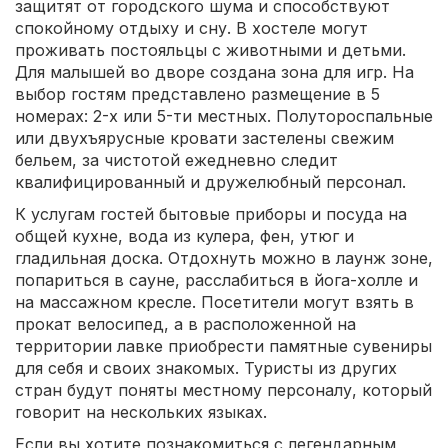
защитят от городского шума и способствуют
спокойному отдыху и сну. В хостеле могут
проживать постояльцы с животными и детьми.
Для малышей во дворе создана зона для игр. На
выбор гостям представлено размещение в 5
номерах: 2-х или 5-ти местных. Полутороспальные
или двухъярусные кровати застелены свежим
бельем, за чистотой ежедневно следит
квалифицированный и дружелюбный персонал.
К услугам гостей бытовые приборы и посуда на
общей кухне, вода из кулера, фен, утюг и
гладильная доска. Отдохнуть можно в лаунж зоне,
попариться в сауне, расслабиться в йога-холле и
на массажном кресле. Посетители могут взять в
прокат велосипед, а в расположенной на
территории лавке приобрести памятные сувениры
для себя и своих знакомых. Туристы из других
стран будут поняты местному персоналу, который
говорит на нескольких языках.
Если вы хотите познакомиться с легендарным