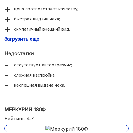
цена соответствует качеству;
быстрая выдача чека;
симпатичный внешний вид;
Загрузить еще
высокая степень надежности;
простота использования;
Недостатки
небольшая масса;
отсутствует автоотрезчик;
компактные габариты;
сложная настройка;
превосходное качество печати.
неспешная выдача чека.
МЕРКУРИЙ 180Ф
Рейтинг: 4.7