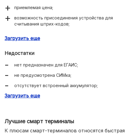
приемлемая цена;
возможность присоединения устройства для
считывания штрих-кодов;
активация от батареек;
Загрузить еще
понятная настройка;
Недостатки
хорошее качество печати;
нет предназначен для ЕГАИС;
удобная клавиатура с влагозащитой;
не предусмотрена СИМка;
легкий вес.
отсутствует встроенный аккумулятор;
Загрузить еще
нет синхронизации с денежным контейнером;
не отображает товарный знак.
Лучшие смарт терминалы
К плюсам смарт-терминалов относятся быстрая