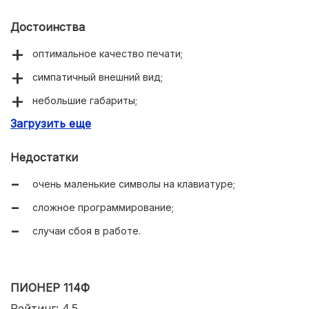
Достоинства
оптимальное качество печати;
симпатичный внешний вид;
небольшие габариты;
Загрузить еще
три порта USB;
есть Интернет-порт;
Недостатки
поддержка банковского терминала.
очень маленькие символы на клавиатуре;
сложное программирование;
случаи сбоя в работе.
ПИОНЕР 114Ф
Рейтинг: 4.5