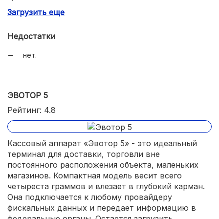
Загрузить еще
наличие аккумуляторной батареи;
возможность подключения дополнительных
Недостатки
устройств через USB;
нет.
оптимальная скорость выдачи денежного документа
(90 мм в сек.).
ЭВОТОР 5
Рейтинг: 4.8
Кассовый аппарат «Эвотор 5» - это идеальный
терминал для доставки, торговли вне
постоянного расположения объекта, маленьких
магазинов. Компактная модель весит всего
четыреста граммов и влезает в глубокий карман.
Она подключается к любому провайдеру
фискальных данных и передает информацию в
федеральные органы. Остается загрузить