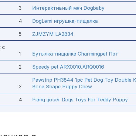
3
Интерактивный мяч Dogbaby
4
DogLemi игрушка-пищалка
5
ZJMZYM LA2834
 с
1
Бутылка-пищалка Charmingpet Пэт
2
Speedy pet ARX0010.ARQ0016
Pawstrip PH3844 1pc Pet Dog Toy Double K
3
Bone Shape Puppy Chew
4
Piang gouer Dogs Toys For Teddy Puppy