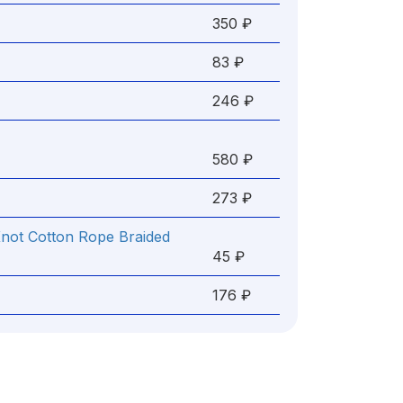
350 ₽
83 ₽
246 ₽
580 ₽
273 ₽
not Cotton Rope Braided
45 ₽
176 ₽