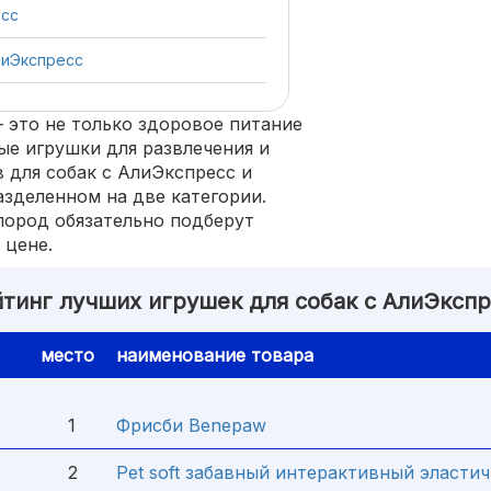
есс
лиЭкспресс
 это не только здоровое питание
ные игрушки для развлечения и
 для собак с АлиЭкспресс и
азделенном на две категории.
пород обязательно подберут
 цене.
тинг лучших игрушек для собак с АлиЭксп
место
наименование товара
1
Фрисби Benepaw
2
Pet soft забавный интерактивный эласти