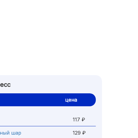
ресс
цена
117 ₽
чный шар
129 ₽