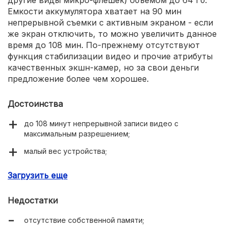
другие виды микро-флешек) объемом до 64 Гб.
Емкости аккумулятора хватает на 90 мин
непрерывной съемки с активным экраном - если
же экран отключить, то можно увеличить данное
время до 108 мин. По-прежнему отсутствуют
функция стабилизации видео и прочие атрибуты
качественных экшн-камер, но за свои деньги
предложение более чем хорошее.
Достоинства
до 108 минут непрерывной записи видео с
максимальным разрешением;
малый вес устройства;
возможность съемки видео в широкоформатном
Загрузить еще
режиме;
богатая комплектация (обилие кронштейнов и
Недостатки
сопроводительных аксессуаров).
отсутствие собственной памяти;