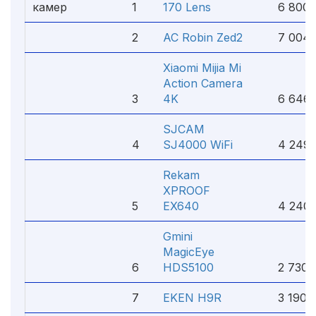
камер
1
170 Lens
6 800 
2
AC Robin Zed2
7 004 
Xiaomi Mijia Mi
Action Camera
3
4K
6 646 
SJCAM
4
SJ4000 WiFi
4 249 
Rekam
XPROOF
5
EX640
4 240 
Gmini
MagicEye
6
HDS5100
2 730 
7
EKEN H9R
3 190 