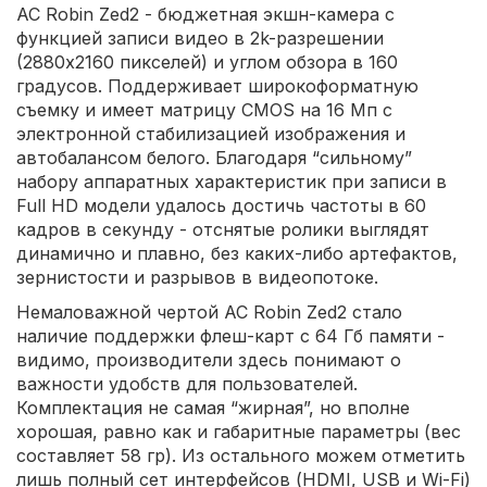
AC Robin Zed2 - бюджетная экшн-камера с
функцией записи видео в 2k-разрешении
(2880x2160 пикселей) и углом обзора в 160
градусов. Поддерживает широкоформатную
съемку и имеет матрицу CMOS на 16 Мп с
электронной стабилизацией изображения и
автобалансом белого. Благодаря “сильному”
набору аппаратных характеристик при записи в
Full HD модели удалось достичь частоты в 60
кадров в секунду - отснятые ролики выглядят
динамично и плавно, без каких-либо артефактов,
зернистости и разрывов в видеопотоке.
Немаловажной чертой AC Robin Zed2 стало
наличие поддержки флеш-карт с 64 Гб памяти -
видимо, производители здесь понимают о
важности удобств для пользователей.
Комплектация не самая “жирная”, но вполне
хорошая, равно как и габаритные параметры (вес
составляет 58 гр). Из остального можем отметить
лишь полный сет интерфейсов (HDMI, USB и Wi-Fi)