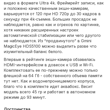
видео в формате Ultra 4k. Фреймрейт записи, как
и положено качественным экшн-камерам,
варьируется от 120 при HD 720p до 30 кадров в
секунду при 4k-съемке. Больших просадок не
наблюдается, равно как и огрехов по картинке,
хотя никаких расширенных настроек
автоматической стабилизации или чего другого
не наблюдается. Из “продвинутого” в Gmini
MagicEye HDS5100 можно выделить разве что
изумительный баланс белого.
Впервые в рейтинге экшн-камера обзавелась
HDMI-интерфейсом в довесок к USB и Wi-Fi.
Комплектовать ее по-прежнему можно только
флешкой на 64 Гб - собственного объема памяти
тут нет. Как и водонепроницаемого корпуса,
благо что в комплекте идет аквабокс. Весит
модель всего 45 гр и работает в автономном
режиме до 93 минут.
Достоинства