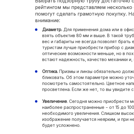
Выбрать подзорную трубу достаточно 
рейтингом мы представляем несколько 
помогут сделать грамотную покупку. На
внимание:
Диаметр.
Для применения дома или в офис
взять объектив 80 мм и выше. В такой тру
вес и габариты не всегда позволят брать 
туристам лучше приобрести прибор с диам
оптические возможности меньше, но в по
встают надежность, качество механики и, 
Оптика.
Призмы и линзы обязательно должн
бликовать. Об этом параметре можно уточ
посмотреть самостоятельно. Цветное нап
просветлена. Если же нет, то вы увидите 
Увеличение
. Сегодня можно приобрести м
наиболее распространенные − от 15 до 10
необходимого увеличения. Слишком высок
изображение получается неярким, и при 
будет усложнено.