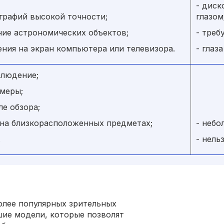
- дис
графий высокой точности;
глазом
ние астрономических объектов;
- треб
ния на экран компьютера или телевизора.
- глаз
блюдение;
меры;
ле обзора;
на близкорасположенных предметах;
- небо
.
- нель
олее популярных зрительных
шие модели, которые позволят