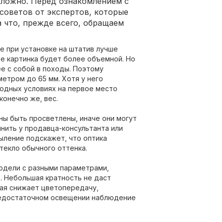
сложно. Перед ознакомлением с
советов от экспертов, которые
 что, прежде всего, обращаем
е при установке на штатив лучше
бе картинка будет более объемной. Но
ее с собой в походы. Поэтому
етром до 65 мм. Хотя у него
ходных условиях на первое место
конечно же, вес.
ы быть просветлены, иначе они могут
нить у продавца-консультанта или
ыление подскажет, что оптика
стекло обычного оттенка.
одели с разными параметрами,
0. Небольшая кратность не даст
ая снижает цветопередачу,
недостаточном освещении наблюдение