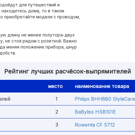
одойдут для путешествий и
 находитесь дома, то в таком
ло приобретайте модели с проводом,
ную длину не менее полутора-двух
у, не стоя рядом с розеткой. Важно
гда меняя положение прибора, шнур
добств.
Рейтинг лучших расчёсок-выпрямителей
место
наименование товара
елей
1
Philips BHH880 StyleCare 
2
BaByliss HSB101E
3
Rowenta CF 5712