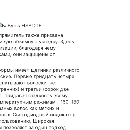
прямитель также призвана
сивую объёмную укладку. Здесь
зации, благодаря чему
сами, они защищены от
формы имеет щетинки различного
еские. Первые тридцать четыре
спутывают волоски, не
тренних) и третьи (сорок две
, придавая гладкость всему
емпературным режимам – 160, 180
азных волос как мягких и
ушных. Светодиодный индикатор
спользованию. Широкая
 позволяет за один подход