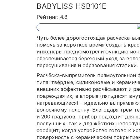
BABYLISS HSB101E
Рейтинг: 4.8
Чуть более дорогостоящая расческа-вы
помочь за короткое время создать кра
инженеры предусмотрели функцию иони
обеспечивается бережный уход за воло
пересушивания и образования статики.
Расчёска-выпрямитель прямоугольной 
типа: твёрдые, силиконовые и керамич
внешних эффективно расчёсывают и ра
повреждая их, а вторые (пятьдесят вну
нагревающиеся) – идеально выпрямляют
волосяному полотну. Благодаря трём т
и 200 градусов, прибор подходит для р
послушных, так и для жёстких непосл
сообщит, когда устройство готово к и
поверхность с керамическим покрытием