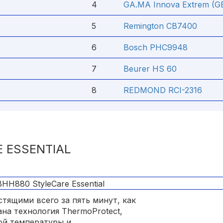
4
GA.MA Innova Extrem (G
5
Remington CB7400
6
Bosch PHC9948
7
Beurer HS 60
8
REDMOND RCI-2316
E ESSENTIAL
тящими всего за пять минут, как
на технология ThermoProtect,
ой температуры и