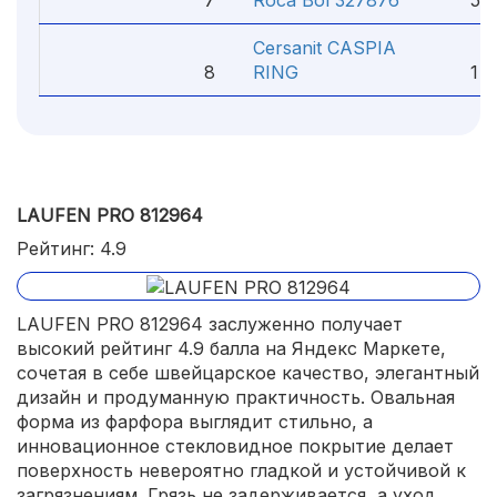
7
Roca Bol 327876
5 92
Cersanit CASPIA
8
RING
1 77
LAUFEN PRO 812964
Рейтинг: 4.9
LAUFEN PRO 812964 заслуженно получает
высокий рейтинг 4.9 балла на Яндекс Маркете,
сочетая в себе швейцарское качество, элегантный
дизайн и продуманную практичность. Овальная
форма из фарфора выглядит стильно, а
инновационное стекловидное покрытие делает
поверхность невероятно гладкой и устойчивой к
загрязнениям. Грязь не задерживается, а уход