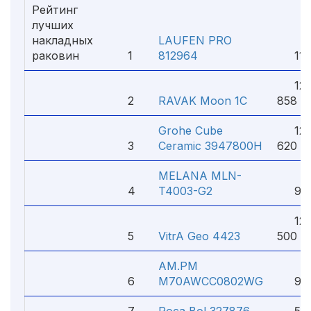
Рейтинг
лучших
накладных
LAUFEN PRO
раковин
1
812964
11 1
12
2
RAVAK Moon 1C
858 ₽
Grohe Cube
12
3
Ceramic 3947800H
620 ₽
MELANA MLN-
4
T4003-G2
9 91
12
5
VitrA Geo 4423
500 ₽
AM.PM
6
M70AWCC0802WG
9 29