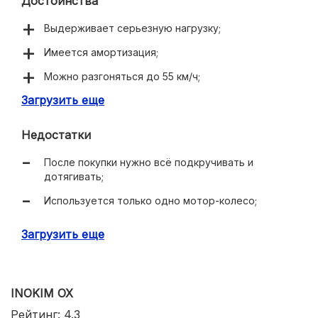
Достоинства
Выдерживает серьезную нагрузку;
Имеется амортизация;
Можно разгоняться до 55 км/ч;
Загрузить еще
Приличный пробег от полного заряда;
Неплохая комплектация;
Недостатки
Вес нельзя назвать запредельным.
После покупки нужно всё подкручивать и
дотягивать;
Используется только одно мотор-колесо;
У некоторых экземпляров имеются проблемы с
Загрузить еще
тормозами;
Очень продолжительная зарядка;
Цена устроит не всех.
INOKIM OX
Рейтинг: 4.3