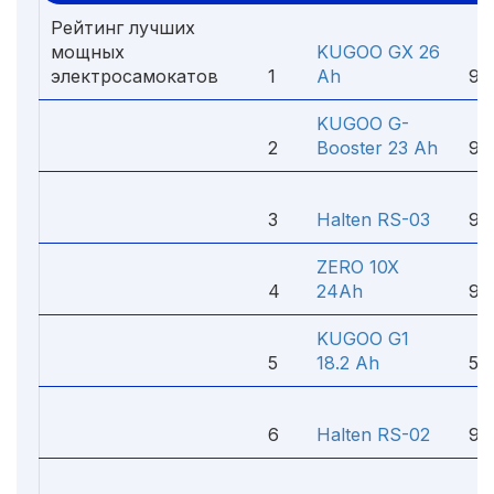
Рейтинг лучших
мощных
KUGOO GX 26
9
электросамокатов
1
Ah
90
KUGOO G-
5
2
Booster 23 Ah
90
8
3
Halten RS-03
90
ZERO 10X
5
4
24Ah
99
KUGOO G1
6
5
18.2 Ah
50
5
6
Halten RS-02
90
8