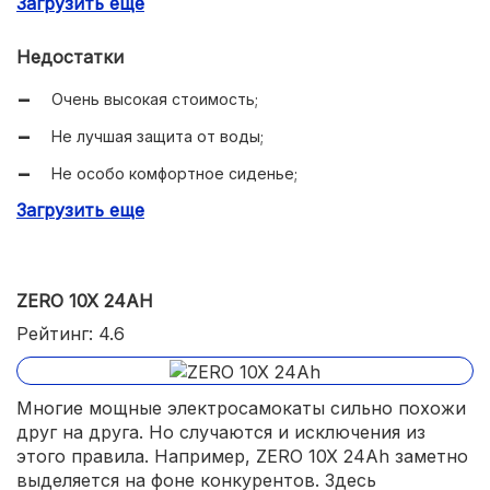
Загрузить еще
Достигается очень высокая стоимость;
Недостатки
Колеса предназначены не только для асфальта;
Очень высокая стоимость;
Очень высокая мощность;
Не лучшая защита от воды;
Имеется относительно неплохой амортизатор.
Не особо комфортное сиденье;
Загрузить еще
Долгая зарядка;
Электросамокат получился очень тяжелым.
ZERO 10X 24AH
Рейтинг: 4.6
Многие мощные электросамокаты сильно похожи
друг на друга. Но случаются и исключения из
этого правила. Например, ZERO 10X 24Ah заметно
выделяется на фоне конкурентов. Здесь