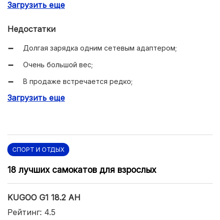
Загрузить еще
Надежная алюминиевая рама;
Установлены качественные дисковые тормоза;
Недостатки
Можно достигать очень высокой скорости;
Долгая зарядка одним сетевым адаптером;
Имеются передний фонарь и стоп-сигналы.
Очень большой вес;
В продаже встречается редко;
Загрузить еще
Очень высокая стоимость.
СПОРТ И ОТДЫХ
18 лучших самокатов для взрослых
KUGOO G1 18.2 AH
Рейтинг: 4.5