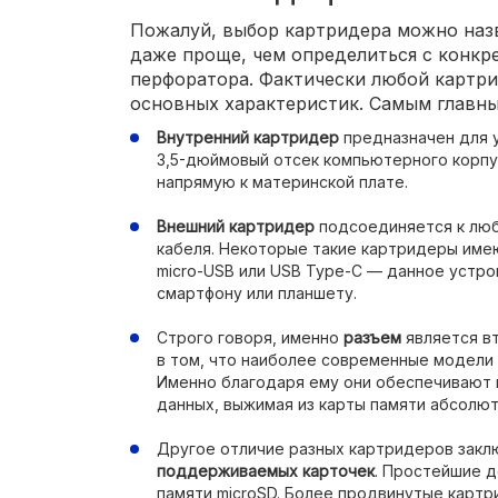
Пожалуй, выбор картридера можно наз
даже проще, чем определиться с конкр
перфоратора. Фактически любой картри
основных характеристик. Самым главны
Внутренний картридер
предназначен для 
3,5-дюймовый отсек компьютерного корпу
напрямую к материнской плате.
Внешний картридер
подсоединяется к лю
кабеля. Некоторые такие картридеры име
micro-USB или USB Type-C — данное устро
смартфону или планшету.
Строго говоря, именно
разъем
является в
в том, что наиболее современные модели 
Именно благодаря ему они обеспечивают
данных, выжимая из карты памяти абсолют
Другое отличие разных картридеров зак
поддерживаемых карточек
. Простейшие д
памяти microSD. Более продвинутые кар