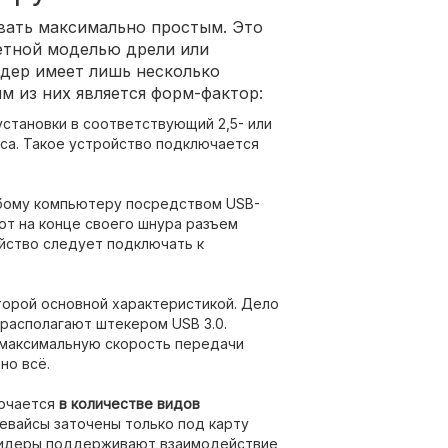
вать максимально простым. Это
етной моделью дрели или
дер имеет лишь несколько
м из них является форм-фактор:
установки в соответствующий 2,5- или
са. Такое устройство подключается
бому компьютеру посредством USB-
ют на конце своего шнура разъем
йство следует подключать к
торой основной характеристикой. Дело
располагают штекером USB 3.0.
 максимальную скорость передачи
но всё.
лючается
в количестве видов
евайсы заточены только под карту
тридеры поддерживают взаимодействие