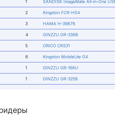
1
SANDISK ImageMate All-in-One USB
2
Kingston FCR-HS4
3
HAMA H-39878
4
GINZZU GR-336B
5
ORICO CRS31
6
Kingston MobileLite G4
1
GINZZU GR-166U
1
GINZZU GR-325B
тридеры