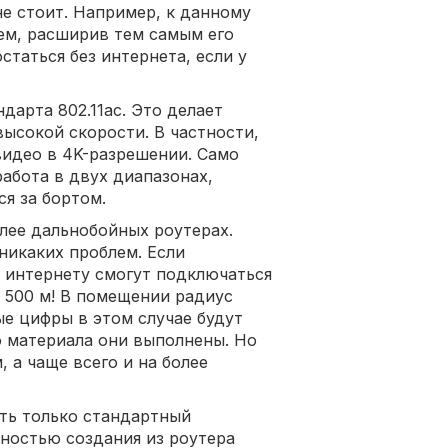
не стоит. Например, к данному
м, расширив тем самым его
статься без интернета, если у
дарта 802.11ac. Это делает
ысокой скорости. В частности,
видео в 4K-разрешении. Само
абота в двух диапазонах,
я за бортом.
олее дальнобойных роутерах.
 никаких проблем. Если
 к интернету смогут подключаться
е 500 м! В помещении радиус
ые цифры в этом случае будут
го материала они выполнены. Но
 а чаще всего и на более
ть только стандартный
ностью создания из роутера