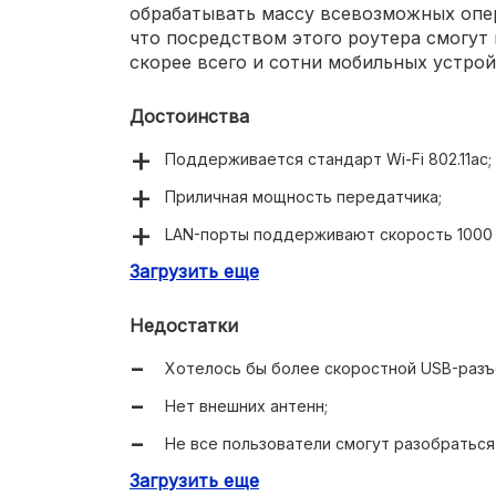
обрабатывать массу всевозможных опе
что посредством этого роутера смогут 
скорее всего и сотни мобильных устрой
Достоинства
Поддерживается стандарт Wi-Fi 802.11ac;
Приличная мощность передатчика;
LAN-порты поддерживают скорость 1000 
Загрузить еще
Можно использовать в качестве файловог
Большое количество внутренних антенн;
Недостатки
Приличный объем памяти;
Хотелось бы более скоростной USB-разъ
Есть возможность подключения LTE-моде
Нет внешних антенн;
Реализовано получение питания через Eth
Не все пользователи смогут разобраться
Загрузить еще
Нельзя настроить поведение LED-индика