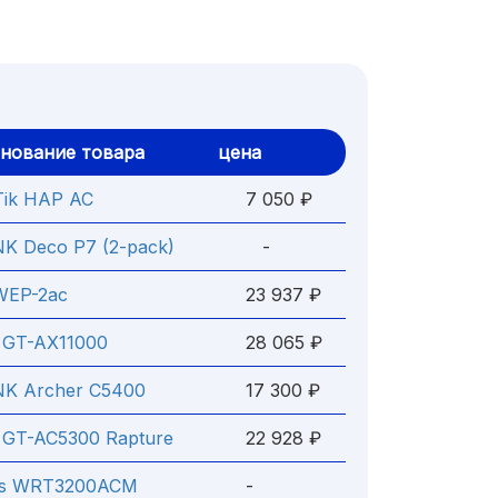
нование товара
цена
Tik HAP AC
7 050 ₽
NK Deco P7 (2-pack)
-
 WEP-2ac
23 937 ₽
GT-AX11000
28 065 ₽
NK Archer C5400
17 300 ₽
GT-AC5300 Rapture
22 928 ₽
ys WRT3200ACM
-