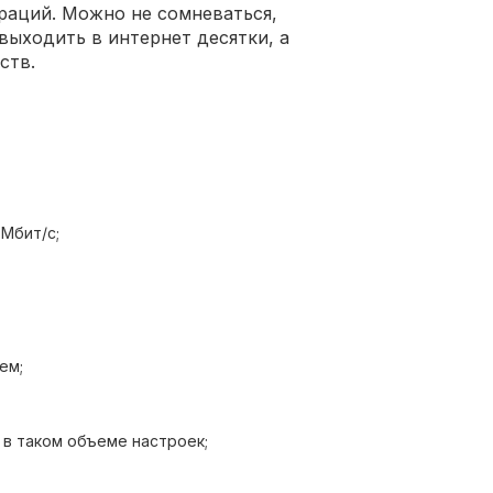
раций. Можно не сомневаться,
выходить в интернет десятки, а
ств.
Мбит/с;
о сервера;
ем;
ма;
ernet-кабель.
 в таком объеме настроек;
торов.