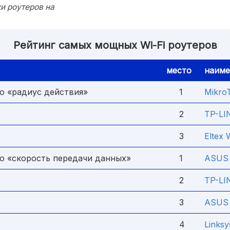
и роутеров на
Рейтинг самых мощных Wi-Fi роутеров
место
наиме
ю «радиус действия»
1
Mikro
2
TP-LI
3
Eltex
ю «скорость передачи данных»
1
ASUS 
2
TP-LI
3
ASUS 
4
Links