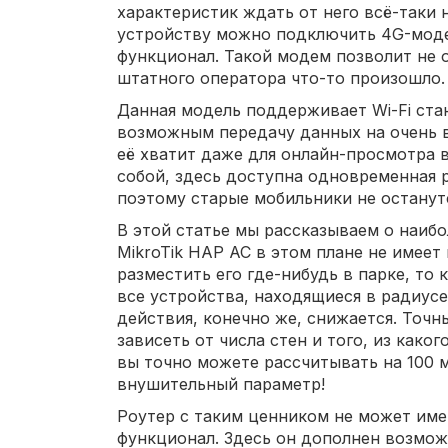
характеристик ждать от него всё-таки 
устройству можно подключить 4G-моде
функционал. Такой модем позволит не о
штатного оператора что-то произошло.
Данная модель поддерживает Wi-Fi стан
возможным передачу данных на очень в
её хватит даже для онлайн-просмотра 
собой, здесь доступна одновременная р
поэтому старые мобильники не останутс
В этой статье мы рассказываем о наиб
MikroTik HAP AC в этом плане не имеет
разместить его где-нибудь в парке, то
все устройства, находящиеся в радиус
действия, конечно же, снижается. Точн
зависеть от числа стен и того, из како
вы точно можете рассчитывать на 100 м,
внушительный параметр!
Роутер с таким ценником не может име
функционал. Здесь он дополнен возмож