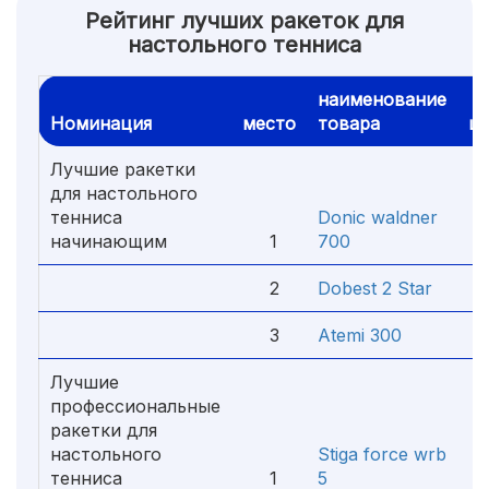
Рейтинг лучших ракеток для
настольного тенниса
наименование
Номинация
место
товара
ц
Лучшие ракетки
для настольного
тенниса
Donic waldner
начинающим
1
700
1
2
Dobest 2 Star
2
3
Atemi 300
4
Лучшие
профессиональные
ракетки для
настольного
Stiga force wrb
тенниса
1
5
6