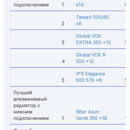
подключением
1
x14
6 3
Tessen 500/60
2
x8
1 4
Global VOX
3
EXTRA 350 x10
5 3
Global VOX R
4
500 x12
7 8
IPS Elegance
5
500 578 x8
5 4
Лучший
алюминиевый
радиатор с
нижним
Rifar Alum
подключением
1
Ventil 350 x16
11 