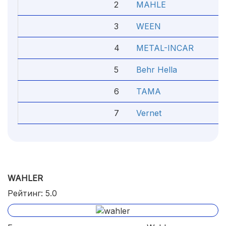
2
MAHLE
4.
3
WEEN
4.
4
METAL-INCAR
4.
5
Behr Hella
4.
6
TAMA
4.
7
Vernet
4
WAHLER
Рейтинг: 5.0