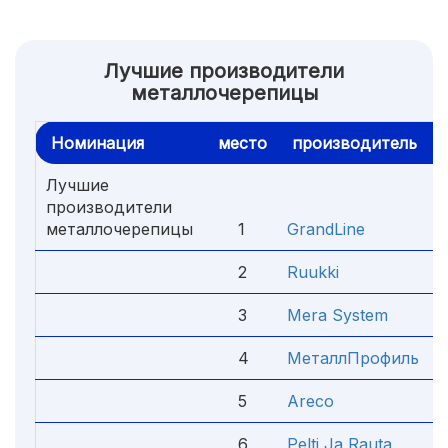
Лучшие производители
металлочерепицы
Номинация
место
производитель
Лучшие
производители
металлочерепицы
1
GrandLine
2
Ruukki
3
Mera System
4
МеталлПрофиль
5
Areco
6
Pelti Ja Rauta