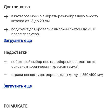
Достоинства
в каталоге можно выбрать разнообразную высоту
штампа от 13 до 20 мм;
подходит для кровель с высоким скатом до 45 и
более градусов;
Загрузить еще
разнообразие дизайна по степени смещения
синусоиды;
Недостатки
маркировка на каждом листе защищает от подделок.
небольшой выбор цвета доборных элементов (в
основном коричневая и красная гамма);
ограниченность размеров длины модуля 350-400 мм;
листы с пластизолом служат до 7 лет.
Загрузить еще
POIMUKATE