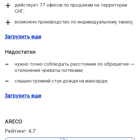
действует 77 офисов по продажам на территории
СНГ;
возможно производство по индивидуальному заказу;
стойкость к УФ излучению и морозу;
Загрузить еще
герметичность кровельного полотна.
Недостатки
нужно точно соблюдать расстояние по обрешетке —
отклонения чреваты потеками;
слышен громкий стук дождя на мансарде;
легко поцарапать при монтаже.
Загрузить еще
ARECO
Рейтинг: 4.7