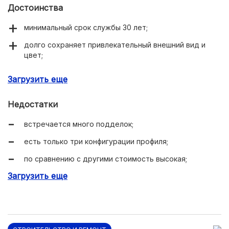
Достоинства
минимальный срок службы 30 лет;
долго сохраняет привлекательный внешний вид и
цвет;
невидимые швы создают иллюзию целостности;
Загрузить еще
надежное перекрытие стыков исключает течи.
Недостатки
встречается много подделок;
есть только три конфигурации профиля;
по сравнению с другими стоимость высокая;
Загрузить еще
покрытие пурал царапается, если ходить в грязной
обуви.