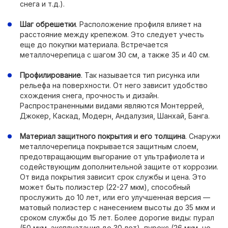
снега и т.д.).
Шаг обрешетки
. Расположение профиля влияет на
расстояние между крепежом. Это следует учесть
еще до покупки материала. Встречается
металлочерепица с шагом 30 см, а также 35 и 40 см.
Профилирование
. Так называется тип рисунка или
рельефа на поверхности. От него зависит удобство
схождения снега, прочность и дизайн.
Распространенными видами являются Монтеррей,
Джокер, Каскад, Модерн, Андалузия, Шанхай, Банга.
Материал защитного покрытия и его толщина
. Снаружи
металлочерепица покрывается защитным слоем,
предотвращающим выгорание от ультрафиолета и
содействующим дополнительной защите от коррозии.
От вида покрытия зависит срок службы и цена. Это
может быть полиэстер (22-27 мкм), способный
прослужить до 10 лет, или его улучшенная версия —
матовый полиэстер с нанесением высоты до 35 мкм и
сроком службы до 15 лет. Более дорогие виды: пурал
(50 мкм, эксплуатация до 30 лет), пурекс (26 мкм, но