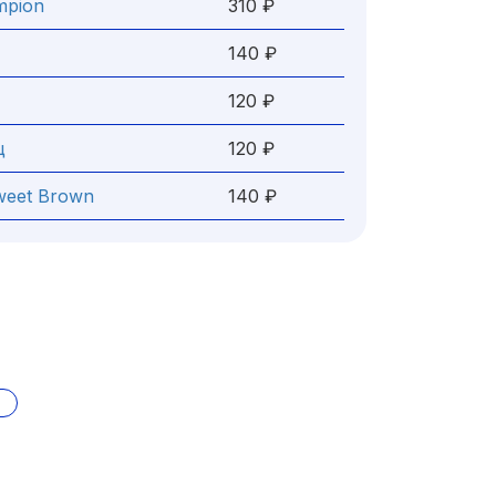
mpion
310 ₽
140 ₽
120 ₽
щ
120 ₽
weet Brown
140 ₽