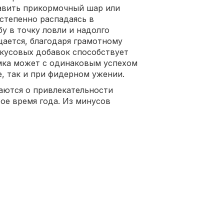
тавить прикормочный шар или
остепенно распадаясь в
у в точку ловли и надолго
щается, благодаря грамотному
кусовых добавок способствует
мка может с одинаковым успехом
, так и при фидерном ужении.
аются о привлекательности
ое время года. Из минусов