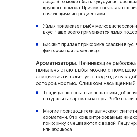
леща. Это может быть кукурузная, овсяная,
крупного помола. Причем овсяная и пшени
связующими ингредиентами.
Жмых привлекает рыбу мелкодисперсионн
вкус. Чаще всего применяется жмых подсол
Бисквит придает прикормке сладкий вкус
фактором при ловле леща.
Ароматизаторы.
Начинающие рыболовы 
привлечь стаю рыбы можно с помощью 
специалисты советуют подходить к до
осторожностью. Слишком насыщенный 
Традиционно опытные лещатники добавля
натуральные ароматизаторы. Рыбе нравитс
Многие производители выпускают синтети
ароматами. Это концентрированные жидко
прикормку смешиваются с водой. Лещу нрав
или абрикоса.