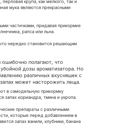
 перловая крупа, как мелкого, так и
чная мука являются прекрасными
ыми частичками, придавая прикормке
нечника, рапса или льна.
, что нередко становится решающим
ошибочно полагают, что
убойной дозы ароматизатора. Но
бавлению различных вкусняшек с
запах может насторожить леща.
ют в самодельную прикормку
я запах кориандра, тмина и укропа.
ческие препараты с различными
сти, которые перед добавлением в
ится запах ванили, клубники, банана