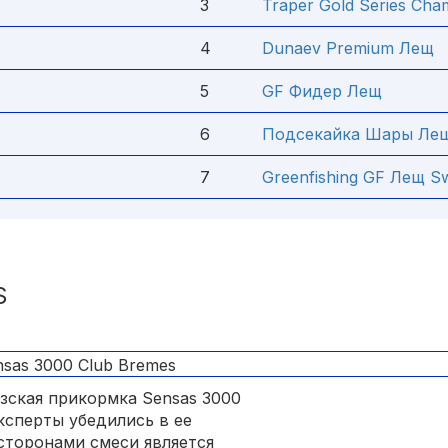
3
Traper Gold Series Cha
4
Dunaev Premium Лещ
5
GF Фидер Лещ
6
Подсекайка Шары Ле
7
Greenfishing GF Лещ S
S
зская прикормка Sensas 3000
ксперты убедились в ее
сторонами смеси является