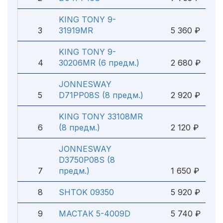
KING TONY 9-
3
31919MR
5 360 ₽
KING TONY 9-
4
30206MR (6 предм.)
2 680 ₽
JONNESWAY
5
D71PP08S (8 предм.)
2 920 ₽
KING TONY 33108MR
6
(8 предм.)
2 120 ₽
JONNESWAY
D3750P08S (8
7
предм.)
1 650 ₽
8
SHTOK 09350
5 920 ₽
9
МАСТАК 5-4009D
5 740 ₽