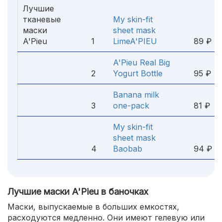
Лучшие
тканевые
My skin-fit
маски
sheet mask
A'Pieu
1
LimeA'PIEU
89 ₽
A'Pieu Real Big
2
Yogurt Bottle
95 ₽
Banana milk
3
one-pack
81 ₽
My skin-fit
sheet mask
4
Baobab
94 ₽
Лучшие маски A'Pieu в баночках
Маски, выпускаемые в больших емкостях,
расходуются медленно. Они имеют гелевую или