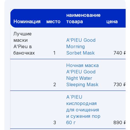
наименование
Номинация
место
товара
цена
Лучшие
маски
A'PIEU Good
A'Pieu в
Morning
баночках
1
Sorbet Mask
740 ₽
Ночная маска
A'PIEU Good
Night Water
2
Sleeping Mask
730 ₽
A`PIEU
кислородная
для очищения
и сужения пор
3
60 г
890 ₽