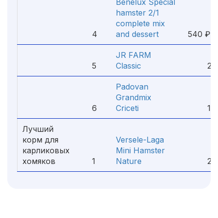
Benelux Special
hamster 2/1
complete mix
4
and dessert
540 ₽
JR FARM
5
Classic
293
Padovan
Grandmix
6
Criceti
122
Лучший
корм для
Versele-Laga
карликовых
Mini Hamster
хомяков
1
Nature
262