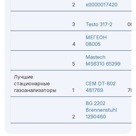
2
к0000017420
12
1
3
Testo 317-2
000
МЕГЕОН
4
08005
9 
Mastech
5
MS6310 65299
4 
Лучшие
стационарные
СЕМ DT-802
газоанализаторы
1
481769
700
BG 2202
Brennenstuhl
2
1290460
1 