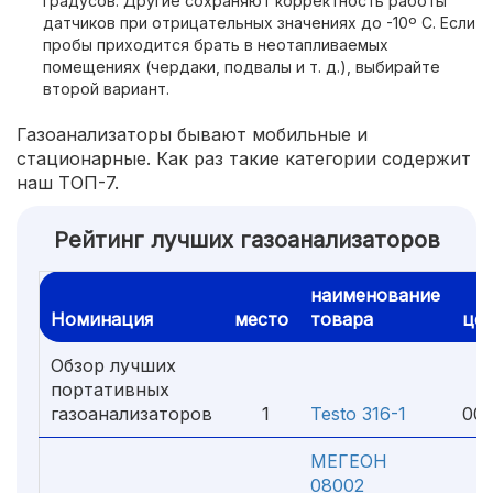
градусов. Другие сохраняют корректность работы
датчиков при отрицательных значениях до -10º С. Если
пробы приходится брать в неотапливаемых
помещениях (чердаки, подвалы и т. д.), выбирайте
второй вариант.
Газоанализаторы бывают мобильные и
стационарные. Как раз такие категории содержит
наш ТОП-7.
Рейтинг лучших газоанализаторов
наименование
Номинация
место
товара
це
Обзор лучших
портативных
1
газоанализаторов
1
Testo 316-1
000
МЕГЕОН
08002