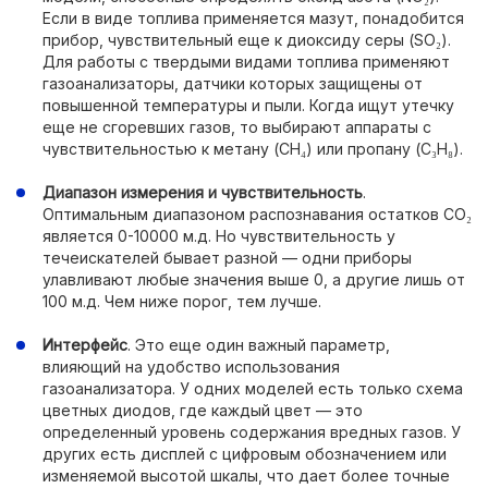
Если в виде топлива применяется мазут, понадобится
прибор, чувствительный еще к диоксиду серы (SO₂).
Для работы с твердыми видами топлива применяют
газоанализаторы, датчики которых защищены от
повышенной температуры и пыли. Когда ищут утечку
еще не сгоревших газов, то выбирают аппараты с
чувствительностью к метану (СН₄) или пропану (С₃Н₈).
Диапазон измерения и чувствительность
.
Оптимальным диапазоном распознавания остатков СО₂
является 0-10000 м.д. Но чувствительность у
течеискателей бывает разной — одни приборы
улавливают любые значения выше 0, а другие лишь от
100 м.д. Чем ниже порог, тем лучше.
Интерфейс
. Это еще один важный параметр,
влияющий на удобство использования
газоанализатора. У одних моделей есть только схема
цветных диодов, где каждый цвет — это
определенный уровень содержания вредных газов. У
других есть дисплей с цифровым обозначением или
изменяемой высотой шкалы, что дает более точные