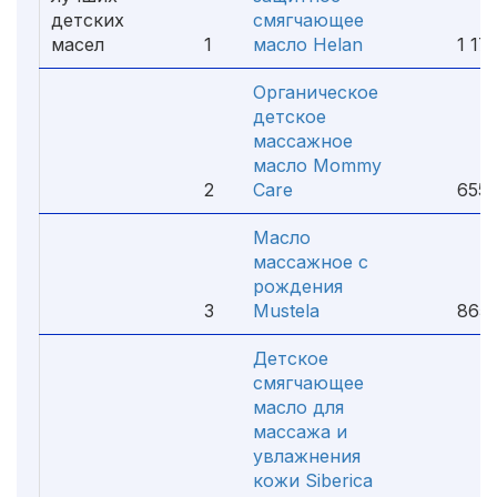
детских
смягчающее
масел
1
масло Helan
1 170
Органическое
детское
массажное
масло Mommy
2
Care
655 
Масло
массажное с
рождения
3
Mustela
865 
Детское
смягчающее
масло для
массажа и
увлажнения
кожи Siberica