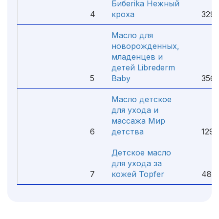
Бибerika Нежный
4
кроха
329 
Масло для
новорожденных,
младенцев и
детей Librederm
5
Baby
356 
Масло детское
для ухода и
массажа Мир
6
детства
129 
Детское масло
для ухода за
7
кожей Topfer
485 