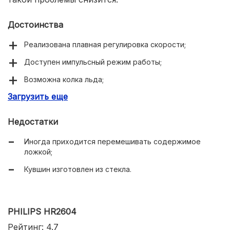
Достоинства
Реализована плавная регулировка скорости;
Доступен импульсный режим работы;
Возможна колка льда;
Загрузить еще
Очень вместительный кувшин;
Комплектуется дорожной бутылкой;
Недостатки
Корпус изготовлен из стекла;
Иногда приходится перемешивать содержимое
Имеется отсек для хранения сетевого шнура.
ложкой;
Кувшин изготовлен из стекла.
PHILIPS HR2604
Рейтинг: 4.7