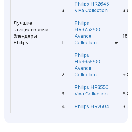
Philips HR2645
3
Viva Collection
3 69
Лучшие
Philips
стационарные
HR3752/00
блендеры
Avance
18 3
Philips
1
Collection
₽
Philips
HR3655/00
Avance
2
Collection
9 81
Philips HR3556
3
Viva Collection
6 82
4
Philips HR2604
3 79