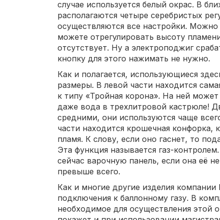
случае используется белый окрас. В бл
располагаются четыре серебристых рег
осуществляются все настройки. Можно с
можете отрегулировать высоту пламени,
отсутствует. Ну а электроподжиг сраб
кнопку для этого нажимать не нужно.
Как и полагается, использующиеся зде
размеры. В левой части находится сама
к типу «Тройная корона». На ней может
даже вода в трехлитровой кастрюле! Д
средними, они используются чаще всего
части находится крошечная конфорка, 
пламя. К слову, если оно гаснет, то под
Эта функция называется газ-контролем
сейчас варочную панель, если она её н
превыше всего.
Как и многие другие изделия компании 
подключения к баллонному газу. В комп
необходимое для осуществления этой о
покажет и при использовании магистрал