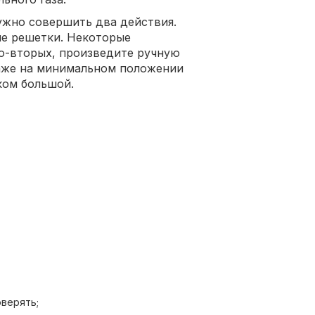
ужно совершить два действия.
ые решетки. Некоторые
Во-вторых, произведите ручную
даже на минимальном положении
ком большой.
ла;
;
верять;
иг.