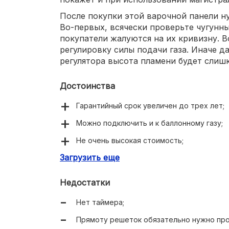
После покупки этой варочной панели н
Во-первых, всячески проверьте чугунн
покупатели жалуются на их кривизну. 
регулировку силы подачи газа. Иначе 
регулятора высота пламени будет слиш
Достоинства
Гарантийный срок увеличен до трех лет;
Можно подключить и к баллонному газу;
Не очень высокая стоимость;
Загрузить еще
Поверхность создана из закаленного стек
Имеется газ-контроль;
Недостатки
Удобные в снятии чугунные решетки;
Нет таймера;
Присутствует конфорка «Тройная корона»
Прямоту решеток обязательно нужно про
Реализован автоматический электроподж