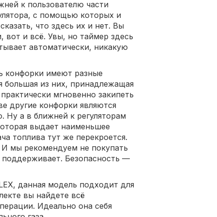
ижней к пользователю части
улятора, с помощью которых и
казать, что здесь их и нет. Вы
 вот и всё. Увы, но таймер здесь
атывает автоматически, никакую
сь конфорки имеют разные
я большая из них, принадлежащая
 практически мгновенно закипеть
ве другие конфорки являются
. Ну а в ближней к регуляторам
которая выдает наименьшее
ача топлива тут же перекроется.
. И мы рекомендуем не покупать
е поддерживает. Безопасность —
LEX, данная модель подходит для
лекте вы найдете всё
перации. Идеально она себя
ьного газа.