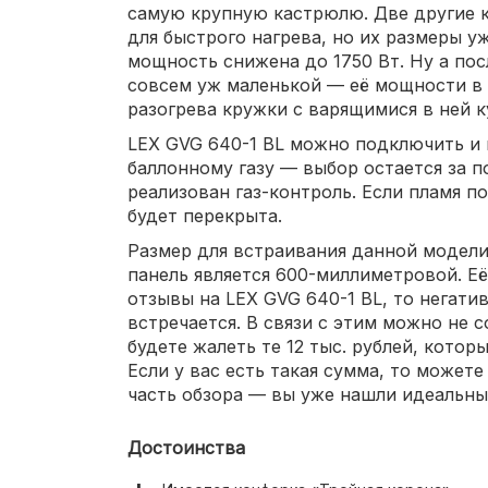
самую крупную кастрюлю. Две другие 
для быстрого нагрева, но их размеры уж
мощность снижена до 1750 Вт. Ну а по
совсем уж маленькой — её мощности в 
разогрева кружки с варящимися в ней 
LEX GVG 640-1 BL можно подключить и 
баллонному газу — выбор остается за п
реализован газ-контроль. Если пламя по
будет перекрыта.
Размер для встраивания данной модели
панель является 600-миллиметровой. Её 
отзывы на LEX GVG 640-1 BL, то негати
встречается. В связи с этим можно не с
будете жалеть те 12 тыс. рублей, котор
Если у вас есть такая сумма, то может
часть обзора — вы уже нашли идеальны
Достоинства