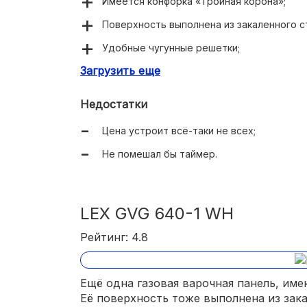
Имеется конфорка «Тройная корона»;
Поверхность выполнена из закаленного с
Удобные чугунные решетки;
Загрузить еще
Имеется автоматический электроподжиг;
Реализован газ-контроль;
Недостатки
Легка в освоении.
Цена устроит всё-таки не всех;
Не помешал бы таймер.
LEX GVG 640-1 WH
Рейтинг: 4.8
Ещё одна газовая варочная панель, им
Её поверхность тоже выполнена из зака