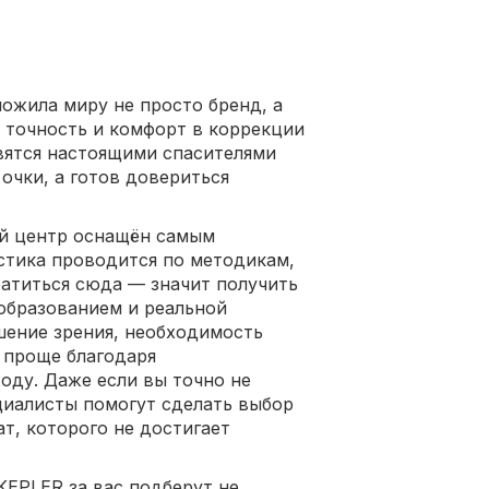
ложила миру не просто бренд, а
т точность и комфорт в коррекции
вятся настоящими спасителями
 очки, а готов довериться
ый центр оснащён самым
стика проводится по методикам,
атиться сюда — значит получить
образованием и реальной
шение зрения, необходимость
 проще благодаря
оду. Даже если вы точно не
ециалисты помогут сделать выбор
ат, которого не достигает
 KEPLER за вас подберут не