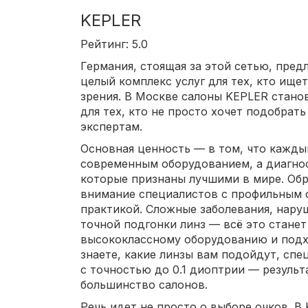
KEPLER
Рейтинг: 5.0
Германия, стоящая за этой сетью, пред
целый комплекс услуг для тех, кто ище
зрения. В Москве салоны KEPLER стано
для тех, кто не просто хочет подобрать
экспертам.
Основная ценность — в том, что кажд
современным оборудованием, а диагно
которые признаны лучшими в мире. Обр
внимание специалистов с профильным 
практикой. Сложные заболевания, нару
точной подгонки линз — всё это станет
высококлассному оборудованию и подх
знаете, какие линзы вам подойдут, сп
с точностью до 0.1 диоптрии — результ
большинство салонов.
Речь идет не просто о выборе очков. В