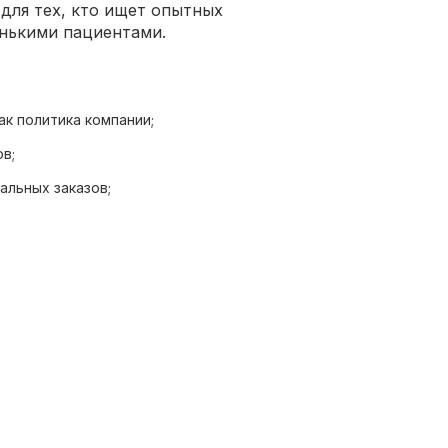
для тех, кто ищет опытных
енькими пациентами.
ак политика компании;
в;
альных заказов;
удование;
ами и оборудованием — отсутствие