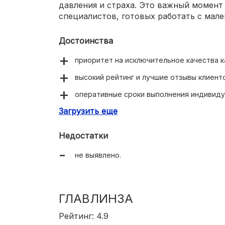
давления и страха. Это важный момент 
специалистов, готовых работать с мал
Достоинства
приоритет на исключительное качества к
высокий рейтинг и лучшие отзывы клиенто
оперативные сроки выполнения индивиду
Загрузить еще
тысячи готовых изделий в каталоге;
современное высокотехнологичное обор
Недостатки
квалифицированный персонал;
не выявлено.
достаточная комплектация центров кадр
очередей.
ГЛАВЛИНЗА
Рейтинг: 4.9