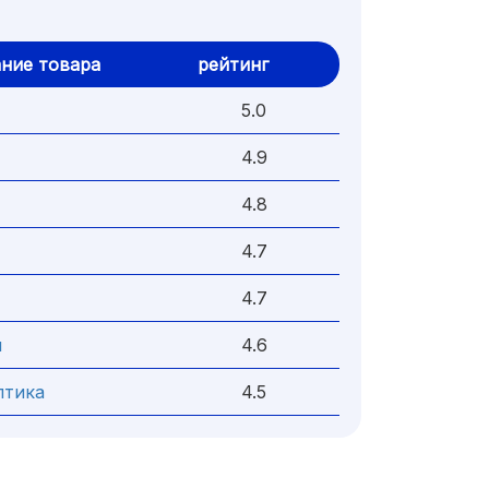
ние товара
рейтинг
5.0
4.9
4.8
4.7
4.7
и
4.6
птика
4.5