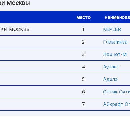
ки Москвы
место
наименова
ИКИ МОСКВЫ
1
KEPLER
2
Главлинза
3
Лорнет-М
4
Аутлет
5
Адела
6
Оптик Сит
7
Айкрафт О