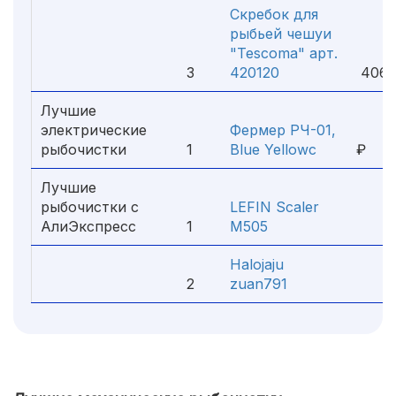
Скребок для
рыбьей чешуи
"Tescoma" арт.
3
420120
406 
Лучшие
электрические
Фермер РЧ-01,
3 
рыбочистки
1
Blue Yellowс
₽
Лучшие
рыбочистки с
LEFIN Scaler
АлиЭкспресс
1
M505
28
Halojaju
2
zuan791
31