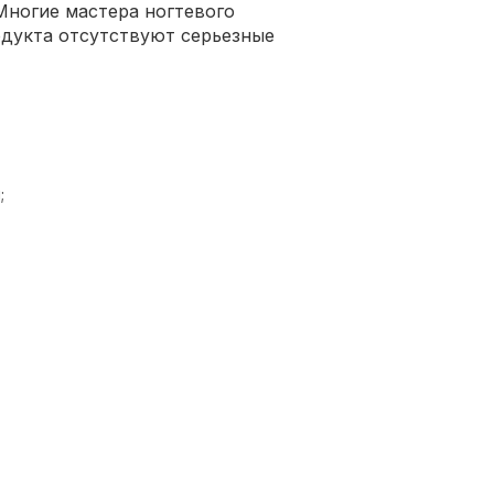
Многие мастера ногтевого
одукта отсутствуют серьезные
;
 и цены;