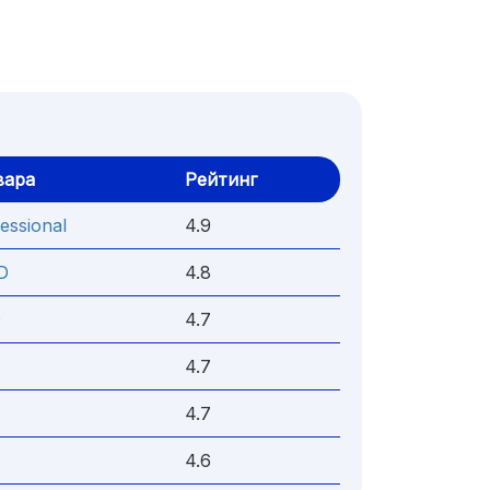
вара
Рейтинг
essional
4.9
D
4.8
D
4.7
4.7
4.7
4.6