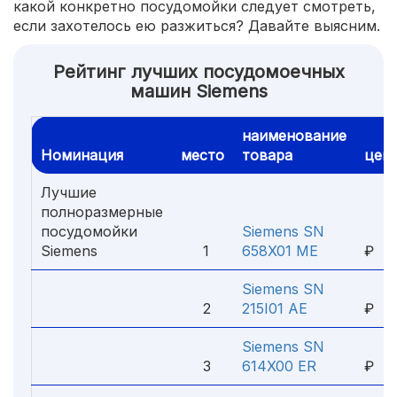
какой конкретно посудомойки следует смотреть,
если захотелось ею разжиться? Давайте выясним.
Рейтинг лучших посудомоечных
машин Siemens
наименование
Номинация
место
товара
цен
Лучшие
полноразмерные
посудомойки
Siemens SN
69
Siemens
1
658X01 ME
₽
Siemens SN
43
2
215I01 AE
₽
Siemens SN
34
3
614X00 ER
₽