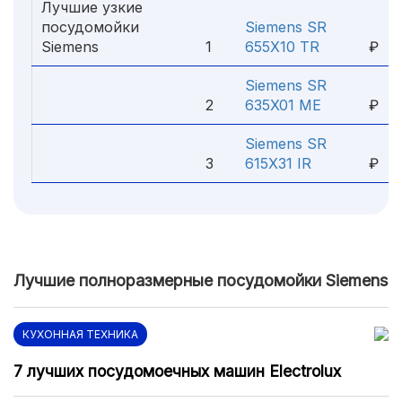
Лучшие узкие
посудомойки
Siemens SR
43
Siemens
1
655X10 TR
₽
Siemens SR
29
2
635X01 ME
₽
Siemens SR
27
3
615X31 IR
₽
Лучшие полноразмерные посудомойки Siemens
КУХОННАЯ ТЕХНИКА
7 лучших посудомоечных машин Electrolux