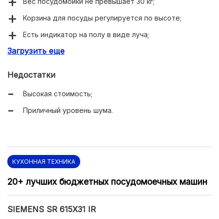
Вес посудомойки не превышает 30 кг;
Корзина для посуды регулируется по высоте;
Есть индикатор на полу в виде луча;
Загрузить еще
Присутствует сенсор чистоты воды;
Реализована полная защита от протечек;
Недостатки
Не забыт таймер отсрочки начала стирки;
Высокая стоимость;
Большое число температурных режимов и программ
Приличный уровень шума.
мойки;
Встроена интенсивная сушка;
Не особо высокий расход воды;
Низкое энергопотребление;
КУХОННАЯ ТЕХНИКА
Достойная вместительность.
20+ лучших бюджетных посудомоечных машин
SIEMENS SR 615X31 IR