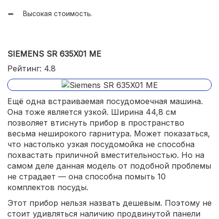
Есть таймер отсрочки запуска;
Высокая стоимость.
Посудомойка получилась достаточно компактной;
Встроена интенсивная сушка;
SIEMENS SR 635X01 ME
Не очень высокий уровень шума;
Рейтинг: 4.8
Экономный расход воды;
Хорошая вместительность.
Ещё одна встраиваемая посудомоечная машина.
Она тоже является узкой. Ширина 44,8 см
позволяет втиснуть прибор в пространство
весьма неширокого гарнитура. Может показаться,
что настолько узкая посудомойка не способна
похвастать приличной вместительностью. Но на
самом деле данная модель от подобной проблемы
не страдает — она способна помыть 10
комплектов посуды.
Этот прибор нельзя назвать дешевым. Поэтому не
стоит удивляться наличию продвинутой панели