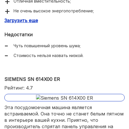
Отличная вместительность;
Не очень высокое энергопотребление;
Загрузить еще
Удобная панель управления;
Большое число температурных режимов и программ
Недостатки
мойки;
Чуть повышенный уровень шума;
Не очень высокий расход воды;
Стоимость нельзя назвать низкой.
Есть таймер отсрочки запуска;
Встроен сенсор чистоты воды;
Корзина для посуды регулируется по высоте;
SIEMENS SN 614X00 ER
Есть индикатор наличия ополаскивателя или соли.
Рейтинг: 4.7
Эта посудомоечная машина является
встраиваемой. Она точно не станет белым пятном
в интерьере вашей кухни. Приятно, что
производитель спрятал панель управления на