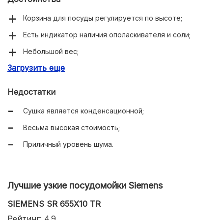
Корзина для посуды регулируется по высоте;
Есть индикатор наличия ополаскивателя и соли;
Небольшой вес;
Загрузить еще
Присутствует сенсор чистой воды;
Реализована полная защита от протечек;
Недостатки
Большое число программ и температурных режимов;
Сушка является конденсационной;
Приличная вместительность.
Весьма высокая стоимость;
Приличный уровень шума.
Лучшие узкие посудомойки Siemens
SIEMENS SR 655X10 TR
Рейтинг: 4.9