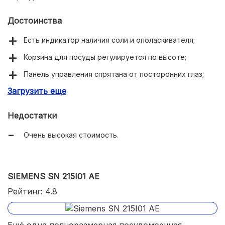
Достоинства
Есть индикатор наличия соли и ополаскивателя;
Корзина для посуды регулируется по высоте;
Панель управления спрятана от посторонних глаз;
Загрузить еще
Реализована интенсивная сушка;
Огромная вместительность;
Недостатки
Большое количество программ и температурных
Очень высокая стоимость.
режимов;
Есть сенсор чистоты воды;
Не очень большой расход воды;
SIEMENS SN 215I01 AE
Не самый высокий уровень шума.
Рейтинг: 4.8